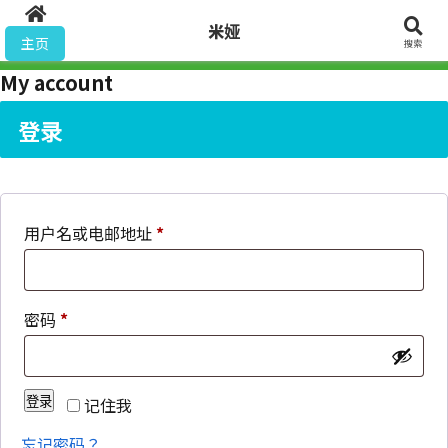
米娅
米娅
主页
搜索
🎉ミーア会話モデルがリリースされました！詳細はこちら→
My account
登录
必
用户名或电邮地址
*
填
必
密码
*
填
记住我
登录
忘记密码？