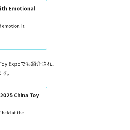
With Emotional
d emotion. It
 Toy Expoでも紹介され、
ます。
e 2025 China Toy
 held at the