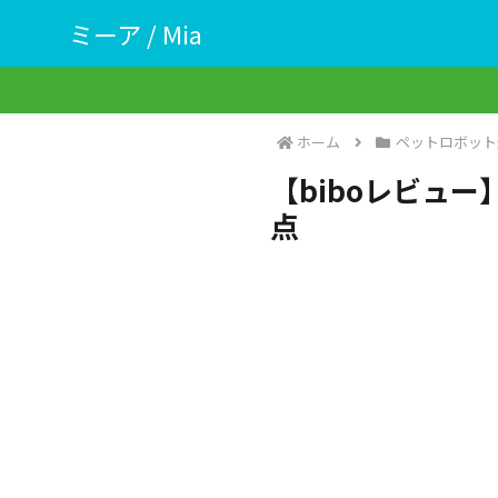
ミーア / Mia
ホーム
ペットロボット
【biboレビュ
点