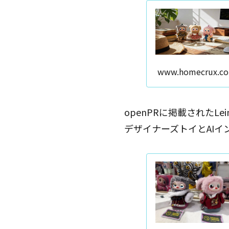
www.homecrux.c
openPRに掲載されたLeim
デザイナーズトイとAI