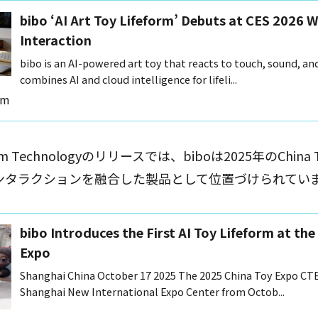
bibo ‘AI Art Toy Lifeform’ Debuts at CES 2026 
Interaction
bibo is an AI-powered art toy that reacts to touch, sound, an
combines AI and cloud intelligence for lifeli...
om
 Technologyのリリースでは、biboは2025年のChina
インタラクションを融合した製品として位置づけられてい
bibo Introduces the First AI Toy Lifeform at th
Expo
Shanghai China October 17 2025 The 2025 China Toy Expo CTE
Shanghai New International Expo Center from Octob...