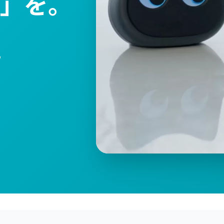
」を。
る