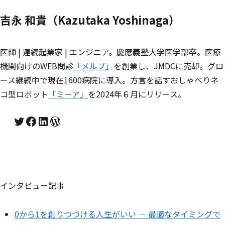
吉永 和貴（Kazutaka Yoshinaga）
医師 | 連続起業家 | エンジニア。慶應義塾大学医学部卒。医療
機関向けのWEB問診
「メルプ」
を創業し、JMDCに売却。グロ
ース継続中で現在1600病院に導入。方言を話すおしゃべりネ
コ型ロボット
「ミーア」
を2024年６月にリリース。
Twitter
Facebook
LinkedIn
WordPress
インタビュー記事
0から1を創りつづける人生がいい ― 最適なタイミングで