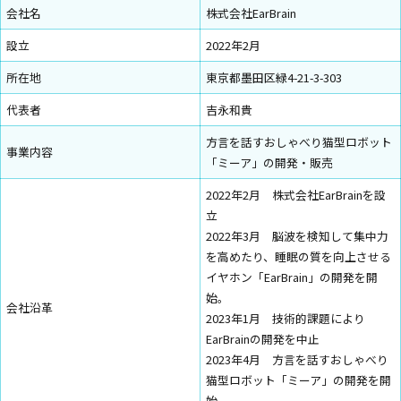
会社名
株式会社EarBrain
設立
2022年2月
所在地
東京都墨田区緑4-21-3-303
代表者
吉永和貴
方言を話すおしゃべり猫型ロボット
事業内容
「ミーア」の開発・販売
2022年2月 株式会社EarBrainを設
立
2022年3月 脳波を検知して集中力
を高めたり、睡眠の質を向上させる
イヤホン「
EarBrain
」の開発を開
始。
会社沿革
2023年1月 技術的課題により
EarBrainの開発を中止
2023年4月 方言を話すおしゃべり
猫型ロボット「ミーア」の開発を開
始