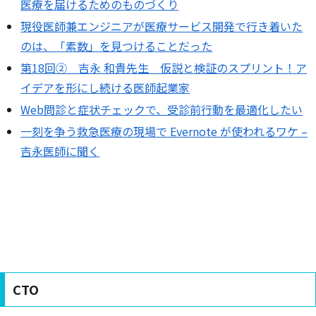
医療を届けるためのものづくり
現役医師兼エンジニアが医療サービス開発で行き着いた
のは、「素数」を見つけることだった
第18回② 吉永 和貴先生 仮説と検証のスプリント！ア
イデアを形にし続ける医師起業家
Web問診と症状チェックで、受診前行動を最適化したい
一刻を争う救急医療の現場で Evernote が使われるワケ –
吉永医師に聞く
CTO