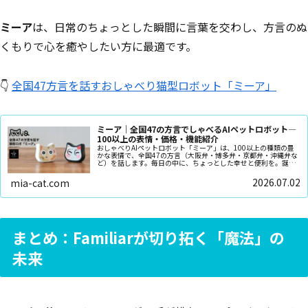
ミーア
は、日常のちょっとした瞬間に言葉を交わし、方言のぬ
くもりで心を癒やしたい方に最適です。
👇
全国47方言を話すおしゃべり猫型ロボット「ミーア」
ミーア｜全国47の方言でしゃべるAIペットロボット—
100以上の表情・価格・機能紹介
おしゃべりAIペットロボット「ミーア」は、100以上の種類の豊
かな表情で、全国47の方言（大阪弁・博多弁・京都弁・沖縄弁な
ど）を話します。毎日の中に、ちょっとした幸せと便利を。誕生
日や記念日のプレゼントにピッタリです
2026.07.02
mia-cat.com
まとめ：Familiarが切り拓く「魔法」の
未来