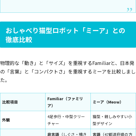
おしゃべり猫型ロボット「ミーア」との
徹底比較
物理的な「動き」と「サイズ」を重視するFamiliarと、日本発
の「言葉」と「コンパクトさ」を重視するミーアを比較しまし
た。
Familiar（ファミリ
比較項目
ミーア（Meow）
ア）
4足歩行・中型クリー
猫型・親しみやすい小
外観
チャー
型デザイン
非言語
（しぐさ・鳴き
言語
（47都道府県の方