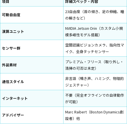
項目
詳細スペック・内容
23自由度（首の傾き、足の伸縮、瞳
可動自由度
の瞬きなど）
NVIDIA Jetson Orin（カスタム小規
演算ユニット
模多峰性モデル搭載）
空間認識ビジョンカメラ、指向性マ
センサー群
イク、全身タッチセンサー
プレミアム・フリース（取り外し・
外装素材
清掃の可否は未定）
非言語（鳴き声、ハミング、物理的
通信スタイル
ジェスチャー）
不要（完全オフラインでの自律動作
インターネット
が可能）
Marc Raibert（Boston Dynamics創
アドバイザー
設者）他