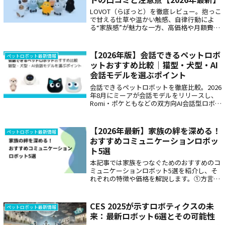
LOVOT（らぼっと）を徹底レビュー。抱っこ
で甘える仕草や温かい触感、自律行動によ
る“家族感”が魅力な一方、高価格や月額費、
稼働30〜45分・充電15〜30分、修理の難し
さなど課題も。サイズ・重量・設置スペース
まで詳しく解説します。
【2026年版】会話できるペットロボ
ペットロボット最新情報
ットおすすめ比較｜猫型・犬型・AI
会話モデルを選ぶポイント
会話できるペットロボットを徹底比較。2026
年8月にミーアが会話モデルをリリースし、
Romi・ポケともなどの双方向AI会話型ロボッ
トの選択肢が増えました。本体価格・月額費
用・WiFi要否・会話の自然さを一覧表で整理
し、猫型・犬型ペットロボットの中から自分
【2026年最新】家族の絆を深める！
ペットロボット最新情報
に合う1台を選ぶポイントと使い分けを詳し
おすすめコミュニケーションロボッ
く解説していきます。
ト5選
本記事では家族をつなぐためのおすすめのコ
ミュニケーションロボット5選を紹介し、そ
れぞれの特徴や価格を解説します。①方言を
話すおしゃべり猫型ロボット「ミーア」
②BOCCO③TELLBO④Robi⑤Romi
CES 2025が示すロボティクスの未
ペットロボット最新情報
来：最新ロボット6選とその可能性