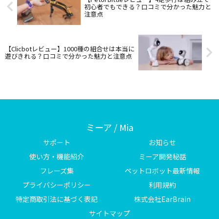
初心者でもできる？口コミで分かった魅力と
注意点
【Clicbotレビュー】1000種の組合せは本当に
遊びきれる？口コミで分かった魅力と注意点
ミーア / Mia
サポート
お知らせ
使い方・機能紹介
ミーア開発秘話
フレーズ集
ペットロボット最新情報
プライバシーポリシー
利用規約
特定商取引法に基づく表記
株式会社EarBrain
サイトマップ