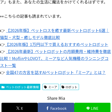
ア」もまた、あなたの生活に魔法をかけてくれるはずです。
👀こちらの記事も読まれています。
👉
【2026年版】ペットロスを癒す最新ペットロボット6選｜
猫型・犬型・癒しモデル徹底比較
👉
【2026年版】1万円以下で買えるおすすめペットロボット
👉
【2026年最新】ペットロボットの月額費用・維持費を徹底
比較！MoflinやLOVOT、ミーアなど人気機種のランニングコ
スト一覧
👉
全国47の方言を話すAIペットロボット『ミーア』とは？
ペットロボット最新情報
ミーア
ロボット
Share Mia
X
Facebook
LINE