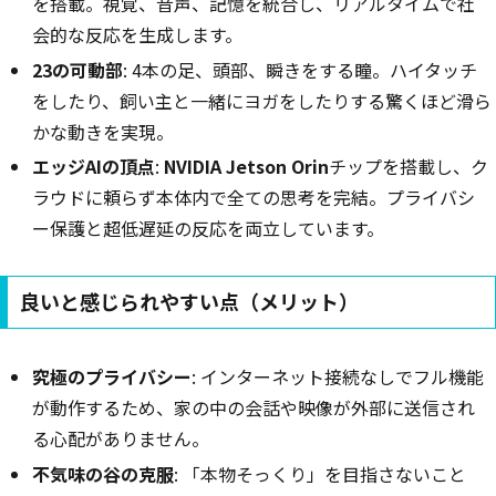
を搭載。視覚、音声、記憶を統合し、リアルタイムで社
会的な反応を生成します。
23の可動部
: 4本の足、頭部、瞬きをする瞳。ハイタッチ
をしたり、飼い主と一緒にヨガをしたりする驚くほど滑ら
かな動きを実現。
エッジAIの頂点
:
NVIDIA Jetson Orin
チップを搭載し、ク
ラウドに頼らず本体内で全ての思考を完結。プライバシ
ー保護と超低遅延の反応を両立しています。
良いと感じられやすい点（メリット）
究極のプライバシー
: インターネット接続なしでフル機能
が動作するため、家の中の会話や映像が外部に送信され
る心配がありません。
不気味の谷の克服
: 「本物そっくり」を目指さないこと