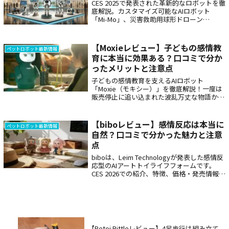
CES 2025で発表された革新的なロボットを徹
底解説。カスタマイズ可能なAIロボット
「Mi-Mo」、災害救助用球形ドローン
「HAGAMOSphere」、スマート掃除機
「Roborock Saros Z70」など、最新技術が
もたらす日常生活や産業への影響を詳しく紹
【Moxieレビュー】子どもの感情教
ペットロボット最新情報
介します。
育に本当に効果ある？口コミで分か
ったメリットと注意点
子どもの感情教育を支えるAIロボット
「Moxie（モキシー）」を徹底解説！一度は
販売停止に追い込まれた波乱万丈な物語か
ら、最新のGPT搭載による進化、日本の
Amazonで190,767円という高額な実勢価格
まで網羅。日本未発売モデルの注意点と、国
【biboレビュー】感情反応は本当に
ペットロボット最新情報
内向けロボット「ミーア」との比較もお届け
自然？口コミで分かった魅力と注意
します。
点
biboは、Leim Technologyが発表した感情反
応型のAIアートトイライフフォームです。
CES 2026での紹介、特徴、価格・発売情報、
口コミ確認状況、注意点、サイズやセンサ
ー、日本で買えるか、ミーアとの違いを公式
情報と最新報道をもとに整理し、購入前に確
認したいポイントを中立的に解説します。
【Petoi Bittleレビュー】4足歩行は組み立て