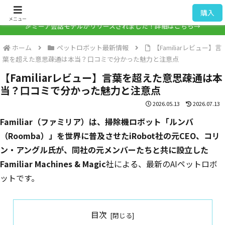
ミーア / Mia
購入
メニュー
🎉ミーア会話モデルがリリースされました！詳細はこちら→
ホーム
ペットロボット最新情報
【Familiarレビュー】言
葉を超えた意思疎通は本当？口コミで分かった魅力と注意点
【Familiarレビュー】言葉を超えた意思疎通は本
当？口コミで分かった魅力と注意点
2026.05.13
2026.07.13
Familiar（ファミリア）は、掃除機ロボット「ルンバ
（Roomba）」を世界に普及させたiRobot社の元CEO、コリ
ン・アングル氏が、同社の元メンバーたちと共に設立した
Familiar Machines & Magic
社による、最新のAIペットロボ
ットです。
目次