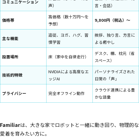
コミュニケーション
声）
言・会話）
高価格（数十万円〜を
価格帯
9,800円（税込）〜
予想）
追従、ヨガ、ハグ、習
挨拶、独り言、方言に
主な機能
慣学習
よる癒やし
デスク、棚、枕元（省
設置場所
床（家中を自律走行）
スペース）
NVIDIAによる高度なエ
パーソナライズされた
技術的特徴
ッジAI
日常の「声」
クラウド連携による豊
プライバシー
完全オフライン動作
かな語彙
Familiar
は、大きな家でロボットと一緒に動き回り、物理的な
愛着を育みたい方に。