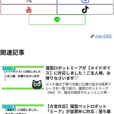
mia-0309
関連記事
猫型ロボットミーアが【メイドボイ
フレーズ集
ス】に対応しました！ご主人様、お
帰りなさいませ♡
メイド風の丁寧で可愛い口調で話すAI音声フ
レーズを一覧で紹介。猫型ロボットミーア
（Mia）が、毎日の挨拶やちょっとした声か
けをやさしく届けます。高齢者へのギフト
や、癒し・見守り用途にも適した音声コンテ
ンツです。ロボット音声・キャラクター音声
【方言対応】猫型ペットロボット
フレーズ集
を探している方におすすめ。
「ミーア」が滋賀弁に対応｜落ち着