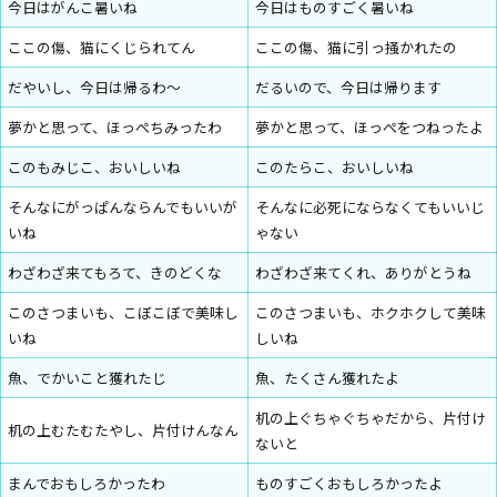
今日はがんこ暑いね
今日はものすごく暑いね
ここの傷、猫にくじられてん
ここの傷、猫に引っ掻かれたの
だやいし、今日は帰るわ〜
だるいので、今日は帰ります
夢かと思って、ほっぺちみったわ
夢かと思って、ほっぺをつねったよ
このもみじこ、おいしいね
このたらこ、おいしいね
そんなにがっぱんならんでもいいが
そんなに必死にならなくてもいいじ
いね
ゃない
わざわざ来てもろて、きのどくな
わざわざ来てくれ、ありがとうね
このさつまいも、こぼこぼで美味し
このさつまいも、ホクホクして美味
いね
しいね
魚、でかいこと獲れたじ
魚、たくさん獲れたよ
机の上ぐちゃぐちゃだから、片付け
机の上むたむたやし、片付けんなん
ないと
まんでおもしろかったわ
ものすごくおもしろかったよ