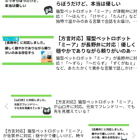
らぼうだけど、本当は優しい
猫型ペットロボット「ミーア」が津軽弁に対
応！「〜はんで」「けやぐ」「たんげ」など
独特で温かみのある言葉で会話をお届け。ぶ
っきらぼうに聞こえるけど実は優しい、そん
な津軽弁の魅力をミーアと一緒に楽しめま
す。地元の癒しを暮らしにどうぞ。
【方言対応】猫型ペットロボット
フレーズ集
「ミーア」が長野弁に対応｜優しく
穏やかでありながら頼りがいのある
存在ずら
猫型ペットロボット「ミーア」が長野弁に対
応！「〜ずら」「〜だらず」「ずくがねぇ」
など、あたたかくて素朴な言葉で話しかけて
くれるから、まるで地元の人と話しているよ
うな安心感。方言で癒しを届ける家族のよう
な存在です。
【方言対応】猫型ペットロボット「ミーア」
が山口弁に対応。元気でフレンドリー、でも
先を見据えている？
【方言対応】猫型ペットロボット「ミーア」
が佐賀弁に対応｜穏やかで優しいけど、時々