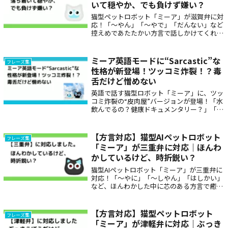
いて穏やか、でも負けず嫌い？
猫型ペットロボット「ミーア」が滋賀弁に対
応！「〜やん」「〜やで」「だんない」など
控えめであたたかい方言で話しかけてくれる
から、まるで家族のような安心感。高齢者の
見守りや、方言で育った人へのプレゼントに
もぴったりの癒しロボットです。
ミーア英語モードに“Sarcastic”な
フレーズ集
性格が新登場！ツッコミ炸裂！？毒
舌だけど憎めない
英語で話す猫型ロボット「ミーア」に、ツッ
コミ炸裂の“皮肉屋”バージョンが登場！「水
飲んでるの？健康ドキュメンタリー？」「本
読み始めたの？歴史的瞬間だね」など笑える
セリフが満載です。
【方言対応】猫型AIペットロボット
フレーズ集
「ミーア」が三重弁に対応｜ほんわ
かしているけど、時折鋭い？
猫型AIペットロボット「ミーア」が三重弁に
対応！「〜やに」「〜しやん」「はしかい」
など、ほんわかした中に芯のある方言で癒し
の会話をお届け。三重の暮らしに自然に溶け
込む、地元感たっぷりのコミュニケーション
ロボットです。
【方言対応】猫型ペットロボット
フレーズ集
「ミーア」が津軽弁に対応｜ぶっき