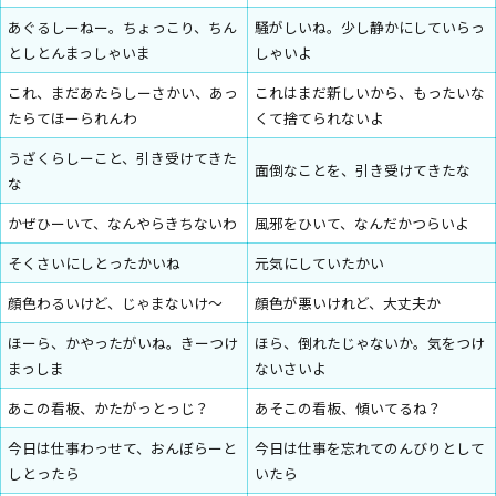
あぐるしーねー。ちょっこり、ちん
騒がしいね。少し静かにしていらっ
としとんまっしゃいま
しゃいよ
これ、まだあたらしーさかい、あっ
これはまだ新しいから、もったいな
たらてほーられんわ
くて捨てられないよ
うざくらしーこと、引き受けてきた
面倒なことを、引き受けてきたな
な
かぜひーいて、なんやらきちないわ
風邪をひいて、なんだかつらいよ
そくさいにしとったかいね
元気にしていたかい
顔色わるいけど、じゃまないけ〜
顔色が悪いけれど、大丈夫か
ほーら、かやったがいね。きーつけ
ほら、倒れたじゃないか。気をつけ
まっしま
ないさいよ
あこの看板、かたがっとっじ？
あそこの看板、傾いてるね？
今日は仕事わっせて、おんぼらーと
今日は仕事を忘れてのんびりとして
しとったら
いたら