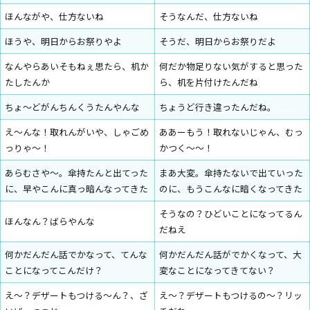
ほんながや、仕方ないね
そうなんだ、仕方ないね
ほうや、明日からお祭りやよ
そうだ、明日からお祭りだよ
なんやらあいそもねぇ思たら、机か
何だか物足りない気がすると思った
たしたんか
ら、机を片付けたんだね
ちょ～どがんちんくうたんやんな
ちょうど行き違ったんだね。
え～んな！取れんがいや、しゃごめ
ああーもう！取れないじゃん、むっ
っりゃ～！
かつく～～！
あらむさや～。傘持たんと出てった
まあ大変。傘持たないで出ていった
に、早やこんに真っ暗んなってきた
のに、もうこんなに暗くなってきた
そうなの？ひどいことになってるん
ほんなん？ばらやんな
だねえ
何かだんだん話でかなって、てんな
何かだんだん話がでかくなって、大
ことになってこんだけ？
変なことになってきてない？
え～？デザートもつける～ん？、ざ
え～？デザートもつけるの～？リッ