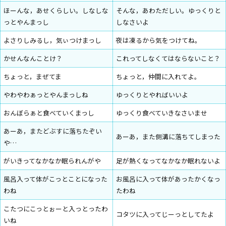
ほーんな，あせくらしい。しなしな
そんな，あわただしい。ゆっくりと
っとやんまっし
しなさいよ
よさりしみるし，気ぃつけまっし
夜は凍るから気をつけてね。
かせんなんことけ？
これってしなくてはならないこと？
ちょっと，まぜてま
ちょっと，仲間に入れてよ。
やわやわぁっとやんまっしね
ゆっくりとやればいいよ
おんぼらぁと食べていくまっし
ゆっくり食べていきなさいませ
あーあ，またどぶすに落ちたぞい
あーあ，また側溝に落ちてしまった
や…
がいきってなかなか眠られんがや
足が熱くなってなかなか眠れないよ
風呂入って体がこっとことになった
お風呂に入って体があったかくなっ
わね
たわね
こたつにこっとぉーと入っとったわ
コタツに入ってじーっとしてたよ
いね