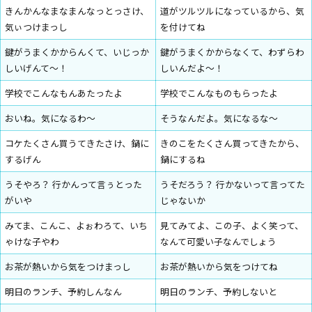
きんかんなまなまんなっとっさけ、
道がツルツルになっているから、気
気ぃつけまっし
を付けてね
鍵がうまくかからんくて、いじっか
鍵がうまくかからなくて、わずらわ
しいげんて～！
しいんだよ～！
学校でこんなもんあたったよ
学校でこんなものもらったよ
おいね。気になるわ～
そうなんだよ。気になるな～
コケたくさん買うてきたさけ、鍋に
きのこをたくさん買ってきたから、
するげん
鍋にするね
うそやろ？ 行かんって言ぅとった
うそだろう？ 行かないって言ってた
がいや
じゃないか
みてま、こんこ、よぉわろて、いち
見てみてよ、この子、よく笑って、
ゃけな子やわ
なんて可愛い子なんでしょう
お茶が熱いから気をつけまっし
お茶が熱いから気をつけてね
明日のランチ、予約しんなん
明日のランチ、予約しないと