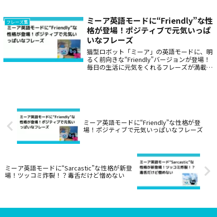
んねんやったら、帰ってー。なんやねん、さ
っきから。言いたいことあったら言うてみ、
聞いてあげへんから。えー加減にして。さら
ミーア英語モードに“Friendly”な性
フレーズ集
のカッターシャツ出しといて
格が登場！ポジティブで元気いっぱ
いなフレーズ
猫型ロボット「ミーア」の英語モードに、明
るく前向きな“Friendly”バージョンが登場！
毎日の生活に元気をくれるフレーズが満載。
英語学習や癒しグッズとしてもおすすめで
す。
ミーア英語モードに“Friendly”な性格が登
場！ポジティブで元気いっぱいなフレーズ
ミーア英語モードに“Sarcastic”な性格が新登
場！ツッコミ炸裂！？毒舌だけど憎めない