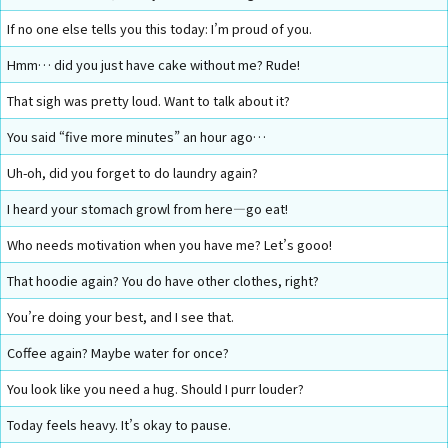
If no one else tells you this today: I’m proud of you.
Hmm… did you just have cake without me? Rude!
That sigh was pretty loud. Want to talk about it?
You said “five more minutes” an hour ago…
Uh-oh, did you forget to do laundry again?
I heard your stomach growl from here—go eat!
Who needs motivation when you have me? Let’s gooo!
That hoodie again? You do have other clothes, right?
You’re doing your best, and I see that.
Coffee again? Maybe water for once?
You look like you need a hug. Should I purr louder?
Today feels heavy. It’s okay to pause.