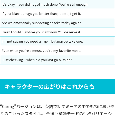
It’s okay if you didn’t get much done. You’re still enough.
If your blanket hugs you better than people, I get it.
Are we emotionally supporting snacks today again?
I wish I could high-five you right now. You deserve it.
I’m not saying you need a nap… but maybe take one.
Even when you’re a mess, you’re my favorite mess.
Just checking—when did you last go outside?
キャラクターの広がりはこれからも
“Caring”バージョンは、英語で話すミーアの中でも特に思いや
りのこもったスタイル。 今後も英語モードの性格バリエーシ