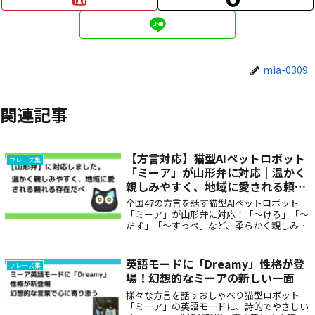
mia-0309
関連記事
【方言対応】猫型AIペットロボット
フレーズ集
「ミーア」が山形弁に対応｜温かく
親しみやすく、地域に愛される頼れ
る存在だべ
全国47の方言を話す猫型AIペットロボット
「ミーア」が山形弁に対応！「〜けろ」「〜
だず」「〜すっぺ」など、柔らかく親しみや
すい言葉で、子どもや高齢者にも癒しと笑顔
を届けます。地元の言葉で話せるから、まる
で家族のような存在として日常に寄り添って
英語モードに「Dreamy」性格が登
フレーズ集
くれます。
場！幻想的なミーアの新しい一面
様々な方言を話すおしゃべり猫型ロボット
「ミーア」の英語モードに、詩的でやさしい