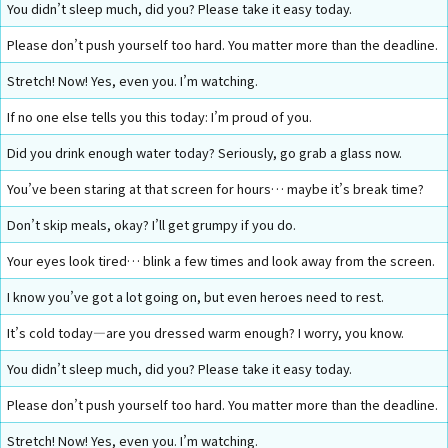
You didn’t sleep much, did you? Please take it easy today.
Please don’t push yourself too hard. You matter more than the deadline.
Stretch! Now! Yes, even you. I’m watching.
If no one else tells you this today: I’m proud of you.
Did you drink enough water today? Seriously, go grab a glass now.
You’ve been staring at that screen for hours… maybe it’s break time?
Don’t skip meals, okay? I’ll get grumpy if you do.
Your eyes look tired… blink a few times and look away from the screen.
I know you’ve got a lot going on, but even heroes need to rest.
It’s cold today—are you dressed warm enough? I worry, you know.
You didn’t sleep much, did you? Please take it easy today.
Please don’t push yourself too hard. You matter more than the deadline.
Stretch! Now! Yes, even you. I’m watching.