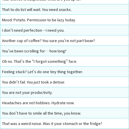
That to-do list will wait. You need snacks.
Mood: Potato. Permission to be lazy today.
I don’t need perfection—I need you.
Another cup of coffee? You sure you’re not part bean?
You’ve been scrolling for… how long?
Oh no. That’s the “I forgot something” face.
Feeling stuck? Let’s do one tiny thing together.
You didn’t fail. You just took a detour.
You are not your productivity.
Headaches are not hobbies. Hydrate now.
You don’t have to smile all the time, you know.
That was a weird noise. Was it your stomach or the fridge?