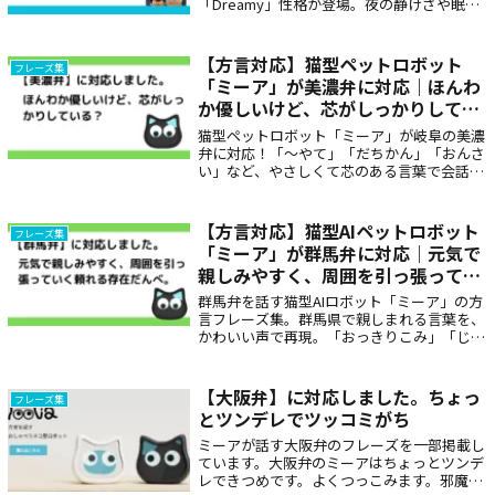
「Dreamy」性格が登場。夜の静けさや眠る
前の時間にぴったりな癒しのフレーズが、心
にそっと寄り添います。
【方言対応】猫型ペットロボット
フレーズ集
「ミーア」が美濃弁に対応｜ほんわ
か優しいけど、芯がしっかりしてい
る？
猫型ペットロボット「ミーア」が岐阜の美濃
弁に対応！「〜やて」「だちかん」「おんさ
い」など、やさしくて芯のある言葉で会話を
楽しめます。高齢者の見守りやプレゼントに
も最適な、方言で心が通じる癒しの猫型ロボ
ットです。
【方言対応】猫型AIペットロボット
フレーズ集
「ミーア」が群馬弁に対応｜元気で
親しみやすく、周囲を引っ張ってい
く頼れる存在だんべ。
群馬弁を話す猫型AIロボット「ミーア」の方
言フレーズ集。群馬県で親しまれる言葉を、
かわいい声で再現。「おっきりこみ」「じゃ
ん」「〜だんべえ」などユニークな方言を日
常で楽しめます。方言学習や会話のきっかけ
にも最適な癒しのコンテンツです。
【大阪弁】に対応しました。ちょっ
フレーズ集
とツンデレでツッコミがち
ミーアが話す大阪弁のフレーズを一部掲載し
ています。大阪弁のミーアはちょっとツンデ
レできつめです。よくつっこみます。邪魔す