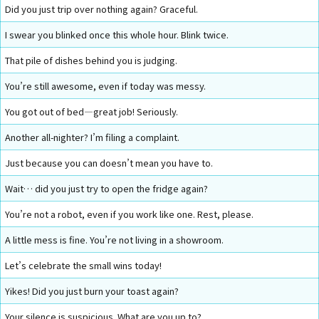
Did you just trip over nothing again? Graceful.
I swear you blinked once this whole hour. Blink twice.
That pile of dishes behind you is judging.
You’re still awesome, even if today was messy.
You got out of bed—great job! Seriously.
Another all-nighter? I’m filing a complaint.
Just because you can doesn’t mean you have to.
Wait… did you just try to open the fridge again?
You’re not a robot, even if you work like one. Rest, please.
A little mess is fine. You’re not living in a showroom.
Let’s celebrate the small wins today!
Yikes! Did you just burn your toast again?
Your silence is suspicious. What are you up to?