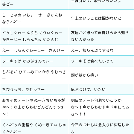
三線引いて、歌ったらいいよ
等どー
しーじゃぬ いちょーせー きかんねー
年上のいうことは聞かないと
ならんどー
どぅしぐゎー んりち くうぃぐゎー
友達かと思って声掛けらたら知ら
かきーねー しらんちゅ やたんど
ない人だった
えー しらんぐゎーしー さんけー
えー、知らんぷりするな
ソーキすば かみぶさんでぃー
ソーキそば食べたいって
ちぶるが ひてぃみてぃから やむっさ
頭が朝から痛い
ー
ちびうっち、やむっさー
尻ぶつけて、いたい
あちゃぬデートや ぬーきちいちゅが
明日のデート何着ていこうか
や～！なまからちむどんどんすっさ
な〜！今からちむドキドキしてる
～！
さ〜！！
くんどぅの重箱や くめーきてぃ ちゅ
今回のおせちは念入りに料理した
くたんどー
よ