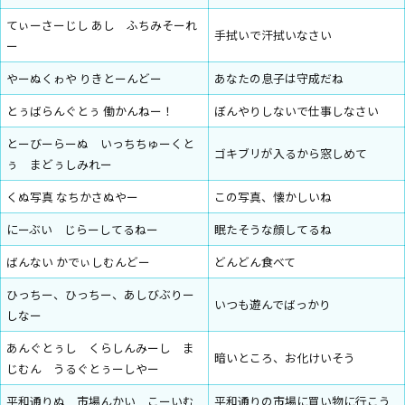
てぃーさーじし あし ふちみそーれ
手拭いで汗拭いなさい
ー
やーぬくゎや りきとーんどー
あなたの息子は守成だね
とぅばらんぐとぅ 働かんねー！
ぼんやりしないで仕事しなさい
とーびーらーぬ いっちちゅーくと
ゴキブリが入るから窓しめて
ぅ まどぅしみれー
くぬ写真 なちかさぬやー
この写真、懐かしいね
にーぶい じらーしてるねー
眠たそうな顔してるね
ばんない かでぃしむんどー
どんどん食べて
ひっちー、ひっちー、あしびぶりー
いつも遊んでばっかり
しなー
あんぐとぅし くらしんみーし ま
暗いところ、お化けいそう
じむん うるぐとぅーしやー
平和通りぬ 市場んかい こーいむ
平和通りの市場に買い物に行こう