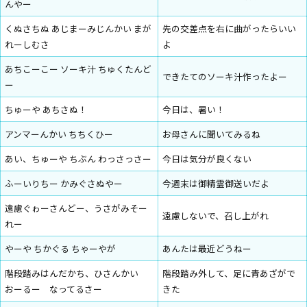
んやー
くぬさちぬ あじまーみじんかい まが
先の交差点を右に曲がったらいい
れーしむさ
よ
あちこーこー ソーキ汁 ちゅくたんど
できたてのソーキ汁作ったよー
ー
ちゅーや あちさぬ！
今日は、暑い！
アンマーんかい ちちくひー
お母さんに聞いてみるね
あい、ちゅーや ちぶん わっさっさー
今日は気分が良くない
ふーいりちー かみぐさぬやー
今週末は御精霊御送いだよ
遠慮ぐゎーさんどー、うさがみそー
遠慮しないで、召し上がれ
れー
やーや ちかぐる ちゃーやが
あんたは最近どうねー
階段踏みはんだかち、ひさんかい
階段踏み外して、足に青あざがで
おーるー なってるさー
きた