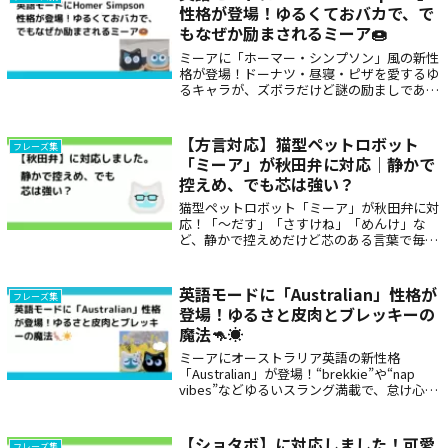
性格が登場！ゆるくておバカで、で
もなぜか励まされるミーア🍩
ミーアに「ホーマー・シンプソン」風の新性
格が登場！ドーナツ・昼寝・ピザを愛するゆ
るキャラが、ズボラだけど謎の励ましであな
たを肯定。笑って癒される“ポンコツだけど
いいやつ”な英語モードをぜひお楽しみくだ
さい
【方言対応】猫型ペットロボット
フレーズ集
「ミーア」が秋田弁に対応｜静かで
控えめ、でも芯は強い？
猫型ペットロボット「ミーア」が秋田弁に対
応！「～だす」「さすけね」「めんけ」な
ど、静かで控えめだけど芯のある言葉で毎日
に癒しを。地元のような安心感を与えてくれ
る方言対応型ロボットは、見守りやプレゼン
トにもぴったり。
英語モードに「Australian」性格が
フレーズ集
登場！ゆるさと皮肉とブレッキーの
魔法🦘☀️
ミーアにオーストラリア英語の新性格
「Australian」が登場！“brekkie”や“nap
vibes”などゆるいスラング満載で、怠け心も
肯定してくれる癒し系ボイス。皮肉まじりの
軽快なセリフが、日常にのんびり笑いを運び
ます。mate！の相棒にぴったり🐨🇦🇺
【ショタボ】に対応しました！可愛
フレーズ集