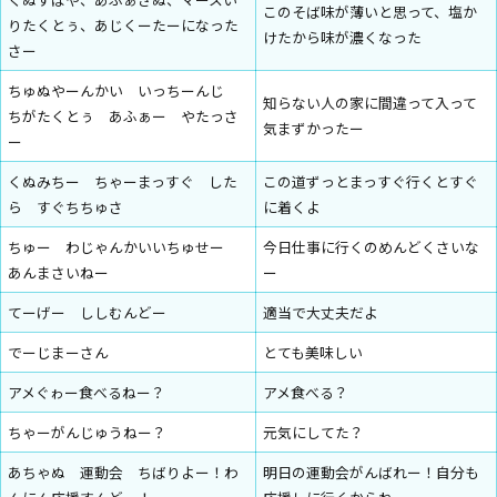
このそば味が薄いと思って、塩か
りたくとぅ、あじくーたーになった
けたから味が濃くなった
さー
ちゅぬやーんかい いっちーんじ
知らない人の家に間違って入って
ちがたくとぅ あふぁー やたっさ
気まずかったー
ー
くぬみちー ちゃーまっすぐ した
この道ずっとまっすぐ行くとすぐ
ら すぐちちゅさ
に着くよ
ちゅー わじゃんかいいちゅせー
今日仕事に行くのめんどくさいな
あんまさいねー
ー
てーげー ししむんどー
適当で大丈夫だよ
でーじまーさん
とても美味しい
アメぐゎー食べるねー？
アメ食べる？
ちゃーがんじゅうねー？
元気にしてた？
あちゃぬ 運動会 ちばりよー！わ
明日の運動会がんばれー！自分も