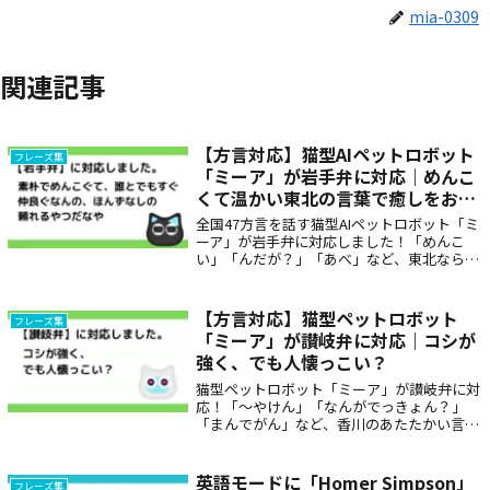
mia-0309
関連記事
【方言対応】猫型AIペットロボット
フレーズ集
「ミーア」が岩手弁に対応｜めんこ
くて温かい東北の言葉で癒しをお届
け
全国47方言を話す猫型AIペットロボット「ミ
ーア」が岩手弁に対応しました！「めんこ
い」「んだが？」「あべ」など、東北ならで
はのやさしく素朴な表現で心あたたまる会話
をお届けします。高齢者の見守りや子どもへ
の癒しアイテムとしても人気です。
【方言対応】猫型ペットロボット
フレーズ集
「ミーア」が讃岐弁に対応｜コシが
強く、でも人懐っこい？
猫型ペットロボット「ミーア」が讃岐弁に対
応！「〜やけん」「なんがでっきょん？」
「まんでがん」など、香川のあたたかい言葉
で毎日に癒しを。方言で話しかけるロボット
は、家族のような存在として高齢者や子ども
にも大人気。
英語モードに「Homer Simpson」
フレーズ集