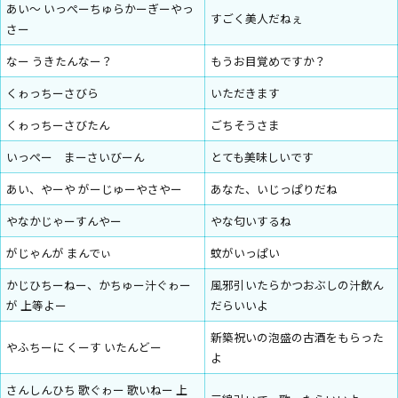
あい～ いっぺーちゅらかーぎーやっ
すごく美人だねぇ
さー
なー うきたんなー？
もうお目覚めですか？
くゎっちーさびら
いただきます
くゎっちーさびたん
ごちそうさま
いっぺー まーさいびーん
とても美味しいです
あい、やーや がーじゅーやさやー
あなた、いじっぱりだね
やなかじゃーすんやー
やな匂いするね
がじゃんが まんでぃ
蚊がいっぱい
かじひちーねー、かちゅー汁ぐゎー
風邪引いたらかつおぶしの汁飲ん
が 上等よー
だらいいよ
新築祝いの泡盛の古酒をもらった
やふちーに くーす いたんどー
よ
さんしんひち 歌ぐゎー 歌いねー 上