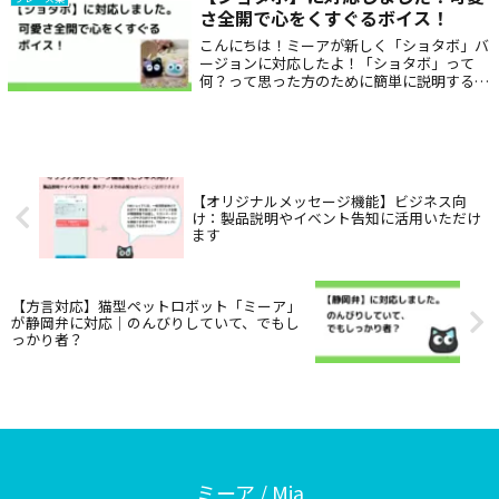
さ全開で心をくすぐるボイス！
こんにちは！ミーアが新しく「ショタボ」バ
ージョンに対応したよ！「ショタボ」って
何？って思った方のために簡単に説明する
と、ショタボとは「ショタ（少年）」＋「ボ
イス（声）」の略で、幼い少年のような高く
て可愛らしい声質を指すんだ。子供っぽさや
元気...
【オリジナルメッセージ機能】ビジネス向
け：製品説明やイベント告知に活用いただけ
ます
【方言対応】猫型ペットロボット「ミーア」
が静岡弁に対応｜のんびりしていて、でもし
っかり者？
ミーア / Mia