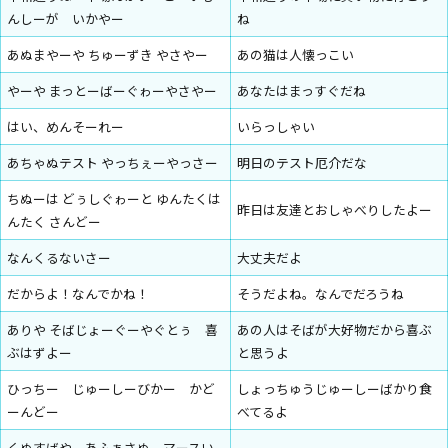
んしーが いかやー
ね
あぬまやーや ちゅーずき やさやー
あの猫は人懐っこい
やーや まっとーばーぐゎーやさやー
あなたはまっすぐだね
はい、めんそーれー
いらっしゃい
あちゃぬテスト やっちぇーやっさー
明日のテスト厄介だな
ちぬーは どぅしぐゎーと ゆんたくは
昨日は友達とおしゃべりしたよー
んたく さんどー
なんくるないさー
大丈夫だよ
だからよ！なんでかね！
そうだよね。なんでだろうね
ありや そばじょーぐーやぐとぅ 喜
あの人はそばが大好物だから喜ぶ
ぶはずよー
と思うよ
ひっちー じゅーしーびかー かど
しょっちゅうじゅーしーばかり食
ーんどー
べてるよ
くぬすばや、あふぁさぬ、マースい