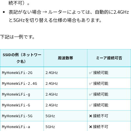
続不可）。
表記がない場合 → ルーターによっては、自動的に2.4GHz
と5GHzを切り替える仕様の場合もあります。
下記は一例です。
SSIDの例（ネットワー
周波数帯
ミーア接続可否
ク名）
2.4GHz
✅ 接続可能
MyHomeWiFi-2G
2.4GHz
✅ 接続可能
MyHomeWiFi-2.4G
2.4GHz
✅ 接続可能
MyHomeWiFi-g
2.4GHz
✅ 接続可能
MyHomeWiFi-G
5GHz
❌ 接続不可
MyHomeWiFi-5G
5GHz
❌ 接続不可
MyHomeWiFi-a