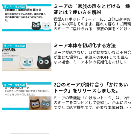
アドレス「noreply@mia-prd...
ミーアの「家族の声をとどける」機
使い方・機能紹介
能とは？使い方を解説
猫型AIロボット「ミーア」に、自分自身やお
子さんの声をそのまま、離れて暮らすご両親
のミーアに届けられる「家族の声をとどけ
る」機能が追加されました。ご両親はミーア
の頭をタッチするだけで声を再生でき、スマ
ホやアプリの操作は必要ありません。使い方
ミーア本体を初期化する方法
使い方・機能紹介
の手順、注意点、既存機能との違いをわかり
ミーアが話さない、目が動かないなど不具合
やすく解説していきます。
が生じた場合に、電源をONOFFしても直ら
ない場合、ミーア本体の初期化をお試しくだ
さい。電源をオフにするミーア本体裏側の電
源ボタンをクリックして、電源をオフにしま
す。タッチセンサーを触った状態で電源を...
2台のミーアが掛け合う「かけあい
使い方・機能紹介
トーク」をリリースしました。
ミーアの新機能「かけあいトーク」は、2台
のミーアをコンビとして登録し、台本に沿っ
て交互に話す機能です。必要な本体台数、対
応ファームウェア、アプリでの設定方法、実
際の掛け合い例、コンビ解除やトラブル時の
確認点まで、初めて使う方にも分かるように
まとめます。2台ならではの楽しみ方や注意
点もあわせて紹介します。