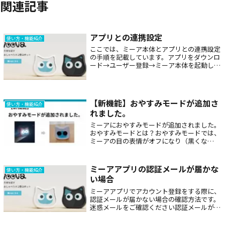
関連記事
アプリとの連携設定
使い方・機能紹介
ここでは、ミーア本体とアプリとの連携設定
の手順を記載しています。アプリをダウンロ
ード→ユーザー登録→ミーア本体を起動し
て、QRコードを表示→アプリのカメラを起
動してQRコードを読み取る→Wi-Fi接続→ユ
ーザー情報入力→完了となります。
【新機能】おやすみモードが追加さ
使い方・機能紹介
れました。
ミーアにおやすみモードが追加されました。
おやすみモードとは？おやすみモードでは、
ミーアの目の表情がオフになり（黒くな
り）、しゃべらなくなります。アプリで「設
定」→「話す時間の設定」から終了時刻を設
定（変更）します。終了時刻以降はミーアの
ミーアアプリの認証メールが届かな
使い方・機能紹介
目の...
い場合
ミーアアプリでアカウント登録をする際に、
認証メールが届かない場合の確認方法です。
迷惑メールをご確認ください認証メールが迷
惑メールに振り分けられている可能性があり
ます。メールボックス内で、送信元のメール