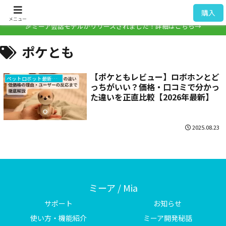
ミーア / Mia
購入
メニュー
🎉ミーア会話モデルがリリースされました！詳細はこちら→
ポケとも
【ポケともレビュー】ロボホンとど
ペットロボット最新情報
っちがいい？価格・口コミで分かっ
た違いを正直比較【2026年最新】
2025.08.23
ミーア / Mia
サポート
お知らせ
使い方・機能紹介
ミーア開発秘話