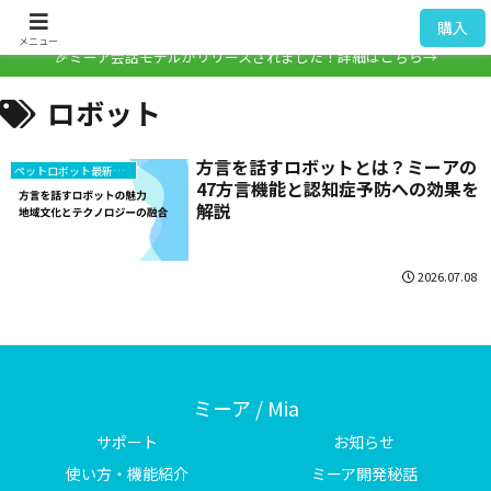
ミーア / Mia
購入
メニュー
🎉ミーア会話モデルがリリースされました！詳細はこちら→
ロボット
方言を話すロボットとは？ミーアの
ペットロボット最新情報
47方言機能と認知症予防への効果を
解説
2026.07.08
ミーア / Mia
サポート
お知らせ
使い方・機能紹介
ミーア開発秘話