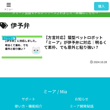
ミーア / Mia
購入
メニュー
🎉ミーア会話モデルがリリースされました！詳細はこちら→
伊予弁
【方言対応】猫型ペットロボット
フレーズ集
「ミーア」が伊予弁に対応｜明るく
て素朴、でも意外と粘り強い？
2024.10.28
ミーア / Mia
サポート
お知らせ
使い方・機能紹介
ミーア開発秘話