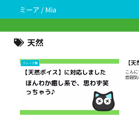
ミーア / Mia
天然
【天
フレーズ集
こんに
雰囲気