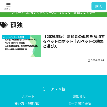
ミーア / Mia
購入
メニュー
🎉ミーア会話モデルがリリースされました！詳細はこちら→
孤独
【2026年版】高齢者の孤独を解消す
ペットロボット最新情報
るペットロボット｜AIペットの効果
と選び方
2026.03.08
ミーア / Mia
サポート
お知らせ
使い方・機能紹介
ミーア開発秘話