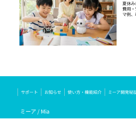
夏休み
費用・
マ例、
サポート
お知らせ
使い方・機能紹介
ミーア開発秘
ミーア / Mia