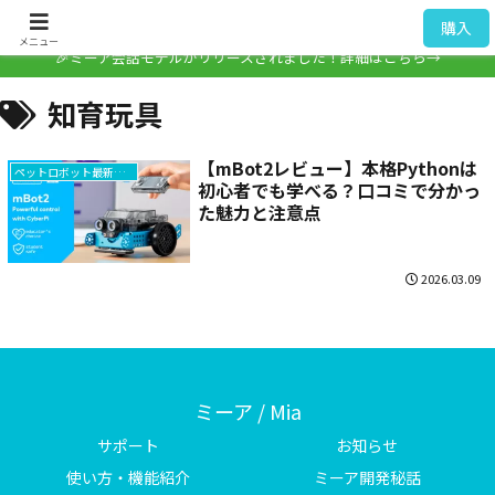
ミーア / Mia
購入
メニュー
🎉ミーア会話モデルがリリースされました！詳細はこちら→
知育玩具
【mBot2レビュー】本格Pythonは
ペットロボット最新情報
初心者でも学べる？口コミで分かっ
た魅力と注意点
2026.03.09
ミーア / Mia
サポート
お知らせ
使い方・機能紹介
ミーア開発秘話