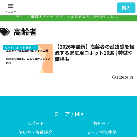
ミーア / Mia
購入
メニュー
🎉ミーア会話モデルがリリースされました！詳細はこちら→
高齢者
【2026年最新】高齢者の孤独感を軽
ペットロボット最新情報
減する家庭用ロボット10選 | 特徴や
価格も
2026.07.08
ミーア / Mia
サポート
お知らせ
使い方・機能紹介
ミーア開発秘話