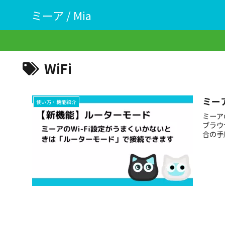
ミーア / Mia
WiFi
ミー
使い方・機能紹介
ミーア
ブラウ
合の手