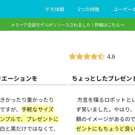
デモ体験
5つの特徴
ユーザー
🎉ミーア会話モデルがリリースされました！詳細はこちら→
4.6
リエーションを
ちょっとしたプレゼン
きかったり重かったり
方言を喋るロボットと
ですが、
手軽なサイズ
ず笑いました。やはり
ンプルで、プレゼントに
額のイメージがあるの
白と黒だけではなくて、
ゼントにもちょうど良