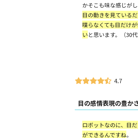
かそこも味な感じがし
目の動きを見ているだ
喋らなくても目だけが
い
と思います。（30
4.7
目の感情表現の豊か
ロボットなのに、目だ
ができるんですね
。