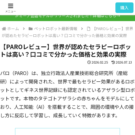
ミーア / Mia
購入
メニュー
🎉ミーア会話モデルがリリースされました！詳細はこちら→
ホーム
ペットロボット最新情報
【PAROレビュー】世界
が認めたセラピーロボットは高い？口コミで分かった価格と効果の実際
【PAROレビュー】世界が認めたセラピーロボッ
トは高い？口コミで分かった価格と効果の実際
2026.02.25
2026.07.13
パロ（PARO）は、独立行政法人産業技術総合研究所（産総
研）によって開発された、世界で最もセラピー効果があるロボ
ットとしてギネス世界記録にも認定されているアザラシ型ロボ
ットです。本物のタテゴトアザラシの赤ちゃんをモデルにして
おり、人工知能（AI）を搭載することで、周囲の環境や人の接
し方に反応して学習し、成長していく特徴があります。