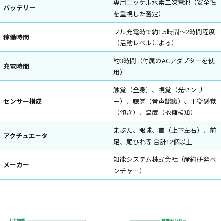
専用ニッケル水素二次電池（安全性
バッテリー
を重視した選定）
フル充電時で約1.5時間〜2時間程度
稼働時間
（活動レベルによる）
約3時間（付属のACアダプターを使
充電時間
用）
触覚（全身）、視覚（光センサ
センサー構成
ー）、聴覚（音声認識）、平衡感覚
（傾き）、温度（抱擁検知）
まぶた、眼球、首（上下左右）、前
アクチュエータ
足、尾ひれ等 合計12個以上
知能システム株式会社（産総研発ベ
メーカー
ンチャー）