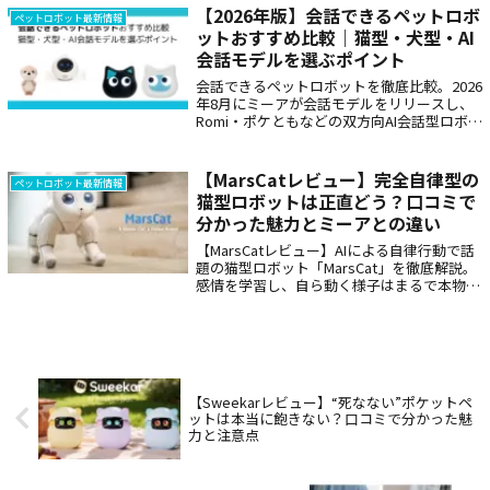
の安らぎを提供してくれる、新しいパート
【2026年版】会話できるペットロボ
ペットロボット最新情報
ナ...
ットおすすめ比較｜猫型・犬型・AI
会話モデルを選ぶポイント
会話できるペットロボットを徹底比較。2026
年8月にミーアが会話モデルをリリースし、
Romi・ポケともなどの双方向AI会話型ロボッ
トの選択肢が増えました。本体価格・月額費
用・WiFi要否・会話の自然さを一覧表で整理
し、猫型・犬型ペットロボットの中から自分
【MarsCatレビュー】完全自律型の
ペットロボット最新情報
に合う1台を選ぶポイントと使い分けを詳し
猫型ロボットは正直どう？口コミで
く解説していきます。
分かった魅力とミーアとの違い
【MarsCatレビュー】AIによる自律行動で話
題の猫型ロボット「MarsCat」を徹底解説。
感情を学習し、自ら動く様子はまるで本物の
猫のよう。口コミや価格、メリット・デメリ
ット、さらに日本のミーア（Mia）との違い
もわかりやすく紹介し、購入を検討している
方に最適な情報をまとめています。
【Sweekarレビュー】“死なない”ポケットペ
ットは本当に飽きない？口コミで分かった魅
力と注意点