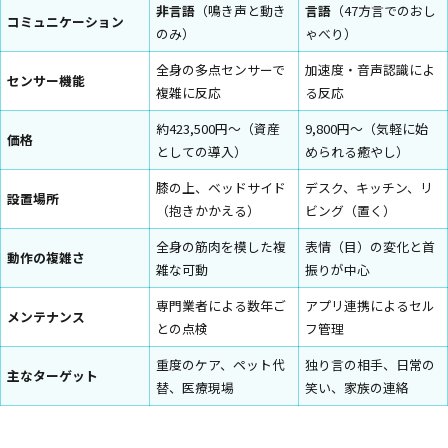
非言語
（鳴き声と動き
言語
（47方言でのおし
コミュニケーション
のみ）
ゃべり）
全身の多点センサーで
加速度・音声認識によ
センサー機能
複雑に反応
る反応
約423,500円〜（資産
9,800円〜（気軽に始
価格
としての導入）
められる癒やし）
膝の上、ベッドサイド
デスク、キッチン、リ
設置場所
（抱きかかえる）
ビング（置く）
全身の筋肉を模した複
表情（目）の変化と首
動作の複雑さ
雑な可動
振りが中心
専門業者による数年ご
アプリ連携によるセル
メンテナンス
との点検
フ管理
重度のケア、ペット代
独り言の相手、日常の
主なターゲット
替、医療現場
笑い、家族の連絡