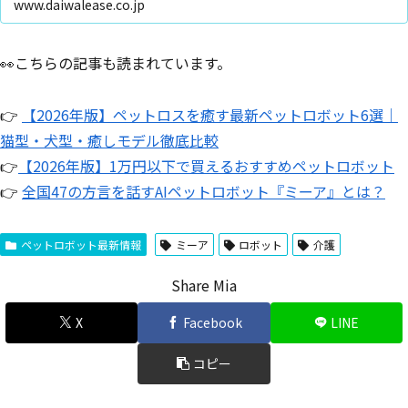
www.daiwalease.co.jp
👀こちらの記事も読まれています。
👉
【2026年版】ペットロスを癒す最新ペットロボット6選｜
猫型・犬型・癒しモデル徹底比較
👉
【2026年版】1万円以下で買えるおすすめペットロボット
👉
全国47の方言を話すAIペットロボット『ミーア』とは？
ペットロボット最新情報
ミーア
ロボット
介護
Share Mia
X
Facebook
LINE
コピー