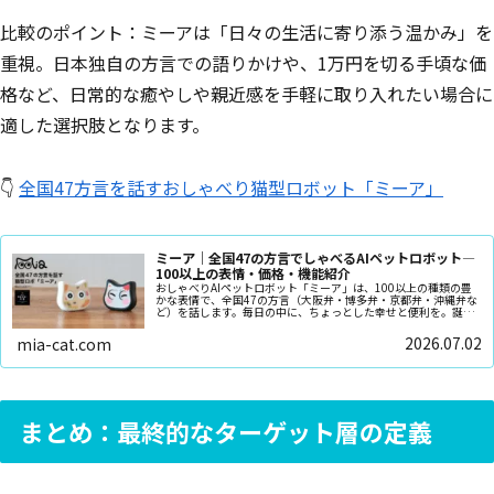
比較のポイント：ミーアは「日々の生活に寄り添う温かみ」を
重視。日本独自の方言での語りかけや、1万円を切る手頃な価
格など、日常的な癒やしや親近感を手軽に取り入れたい場合に
適した選択肢となります。
👇
全国47方言を話すおしゃべり猫型ロボット「ミーア」
ミーア｜全国47の方言でしゃべるAIペットロボット—
100以上の表情・価格・機能紹介
おしゃべりAIペットロボット「ミーア」は、100以上の種類の豊
かな表情で、全国47の方言（大阪弁・博多弁・京都弁・沖縄弁な
ど）を話します。毎日の中に、ちょっとした幸せと便利を。誕生
日や記念日のプレゼントにピッタリです
2026.07.02
mia-cat.com
まとめ：最終的なターゲット層の定義