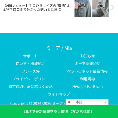
【AIBIレビュー】手のひらサイズの“魔法”は
本物？口コミで分かった魅力と注意点
ミーア / Mia
サポート
お知らせ
使い方・機能紹介
ミーア開発秘話
フレーズ集
ペットロボット最新情報
プライバシーポリシー
利用規約
特定商取引法に基づく表記
株式会社EarBrain
サイトマップ
日本語
Copyright © 2024-2026 ミーア / Mia All Rights Reserved.
LINEで最新情報を受け取る（友だち追加）