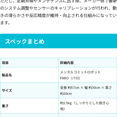
ただし、定期点検やメンテナンスに出す際、メーカー側で最新
のシステム調整やセンサーのキャリブレーションが行われ、動
きの滑らかさや反応精度が維持・向上される仕組みになってい
ます。
スペックまとめ
項目
詳細内容
メンタルコミットロボット
製品名
PARO（パロ）
全長 約57cm × 幅 約30cm × 高さ
サイズ
約20cm
約2.5kg（しっかりとした抱き心
重さ
地）