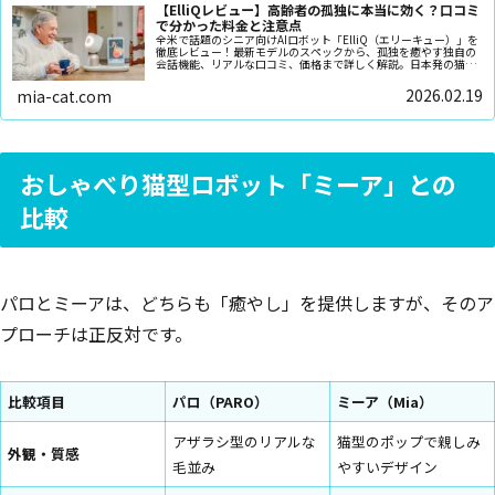
【ElliQレビュー】高齢者の孤独に本当に効く？口コミ
で分かった料金と注意点
全米で話題のシニア向けAIロボット「ElliQ（エリーキュー）」を
徹底レビュー！最新モデルのスペックから、孤独を癒やす独自の
会話機能、リアルな口コミ、価格まで詳しく解説。日本発の猫型
ロボット「ミーア」との比較を通じ、あなたやご家族にぴったり
のパートナー選びをサポートします。
2026.02.19
mia-cat.com
おしゃべり猫型ロボット「ミーア」との
比較
パロとミーアは、どちらも「癒やし」を提供しますが、そのア
プローチは正反対です。
比較項目
パロ（PARO）
ミーア（Mia）
アザラシ型のリアルな
猫型のポップで親しみ
外観・質感
毛並み
やすいデザイン