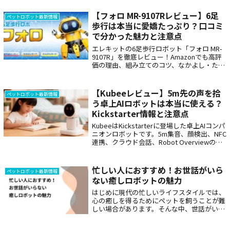
話し相手として選べるかを中立的に解説しま
す。日本語対応や保護者が確認すべきポイン
【フォロ MR-9107Rレビュー】6足
ペットロボット最新情報
トも紹介。AIぬいぐるみ選びで迷う家庭向け
歩行は本当に愛嬌たっぷり？口コミ
です。
で分かった魅力と注意点
エレキットの6足歩行ロボット「フォロ MR-
9107R」を徹底レビュー！Amazonでも高評
価の理由、組み立てのコツ、なかよし・たん
けんモードの遊び方を詳しく解説。弊社の猫
型ロボット「ミーア」との比較も掲載し、知
育やホビーとしての魅力を深掘り。電子工作
【Kubeeレビュー】5m先の声を拾
ペットロボット最新情報
を始めるなら、まずはこの一台から！
う卓上AIロボットは本当に使える？
Kickstarter情報と注意点
KubeeはKickstarterに登場した卓上AIコンパ
ニオンロボットです。5m集音、顔検出、NFC
連携、クラウド会話、Robot Overviewの各
部構成、目標額86,000ユーロの日本円換算、
日本語対応、価格・支援条件、クラウド利用
条件、Miaとの違いなど、購入前に見るべき
忙しい人におすすめ！お世話がいら
ペットロボット最新情報
点を詳しくまとめます。
ない癒しロボットの魅力
はじめに現代の忙しいライフスタイルでは、
心の癒しを得るためにペットを飼うことが難
しい場合があります。そんな中、世話がいら
ない癒しロボットが注目を集めています。こ
れらのロボットは、手間をかけずに癒しや心