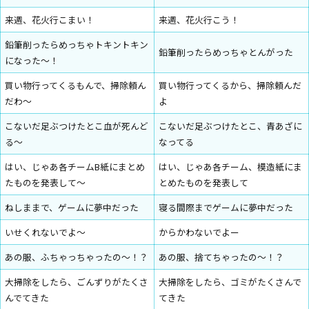
来週、花火行こまい！
来週、花火行こう！
鉛筆削ったらめっちゃトキントキン
鉛筆削ったらめっちゃとんがった
になった〜！
買い物行ってくるもんで、掃除頼ん
買い物行ってくるから、掃除頼んだ
だわ〜
よ
こないだ足ぶつけたとこ血が死んど
こないだ足ぶつけたとこ、青あざに
る〜
なってる
はい、じゃあ各チームB紙にまとめ
はい、じゃあ各チーム、模造紙にま
たものを発表して〜
とめたものを発表して
ねしままで、ゲームに夢中だった
寝る間際までゲームに夢中だった
いせくれないでよ～
からかわないでよー
あの服、ふちゃっちゃったの～！？
あの服、捨てちゃったの～！？
大掃除をしたら、ごんずりがたくさ
大掃除をしたら、ゴミがたくさんで
んでてきた
てきた