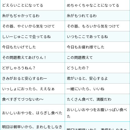
どえらいことになってる
めちゃくちゃなことになってる
糸がもぢゃかってるわ
糸がもつれてるわ
その器、やぐいから気をつけて
その器、もろいから気をつけて
しいーじゅここで会ってるね
いつもここであってるね
今日もたいげでした
今日もお疲れ様でした
その問題教えてあげりん！
この問題教えて
どがしゃろうねん？
どうしたの？
きみがおると安心するわー
君がいると、安心するよ
いっしょにおったら、ええなぁ
一緒にいたら、いいね
食べすぎてづつないわ～
たくさん食べて、満腹だわ
おいしいおやつをお腹いっぱい食べ
おいしいおやつを、はらぎし食べた
た
明日は朝早いから、まわしをしなき
明日は朝早いから、準備をしなきゃ