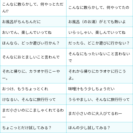
こんなに散らかして、何やっとただ
こんなに散らかして、何やってたの
ん!?
お風呂がちんちんだに
お風呂（のお湯）がとても熱いよ
おいでん、楽しんでいってね
いらっしゃい、楽しんでいってね
ほんなら、どっか遊びぃ行かん？
だったら、どこか遊びに行かない？
そんなにもったいないこと言わない
そんなにおとましいこと言わんで
で
それと帰りに、カラオケ行こーや
それから帰りにカラオケに行こう
ー。
よ。
おつけ、もうちょっとくれ
味噌汁もう少しちょうだい
けなるい、そんなに旅行行って
うらやましい、そんなに旅行行って
まだ小さいのにこましゃくれてるわ
まだ小さいのに大人びてるわー
ー
ちょこっとだけ試してみる？
ほんの少し試してみる？