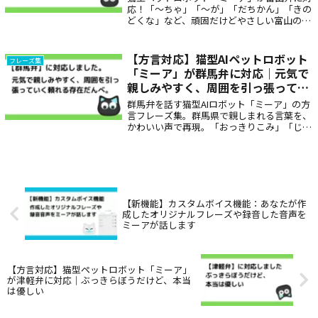
応！「〜ちゃ」「〜が」「だちかん」「きの
どくな」など、頑固だけどやさしい富山の言
葉で話しかけてくれます。地元のような安心
感を与える癒しのロボットとして、ご家族に
もぴったりです。
【方言対応】猫型AIペットロボット
フレーズ集
「ミーア」が群馬弁に対応｜元気で
親しみやすく、周囲を引っ張ってい
く頼れる存在だんべ。
群馬弁を話す猫型AIロボット「ミーア」の方
言フレーズ集。群馬県で親しまれる言葉を、
かわいい声で再現。「おっきりこみ」「じゃ
ん」「〜だんべえ」などユニークな方言を日
常で楽しめます。方言学習や会話のきっかけ
にも最適な癒しのコンテンツです。
【新機能】カスタムボイス機能：あなたが作
成したオリジナルフレーズや録音した音声を
ミーアが話します
【方言対応】猫型ペットロボット「ミーア」
が津軽弁に対応｜ぶっきらぼうだけど、本当
は優しい