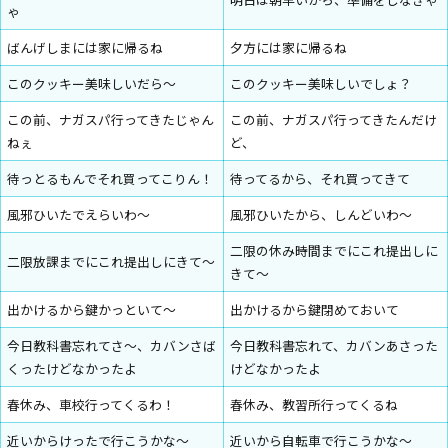
ゃ
ばんげしまには家に帰るね
夕方には家に帰るね
このクッキー美味しいだら〜
このクッキー美味しいでしょ？
この前、ナガスパ行ってきたじゃん
この前、ナガスパ行ってきたんだけ
ねぇ
ど、
待っとるもんでそれ買ってこりん！
待ってるから、それ買ってきて
風邪ひいたでえらいわ〜
風邪ひいたから、しんどいわ〜
二限の休み時間までにこれ提出しに
二限放課までにこれ提出しにきて〜
きて〜
出かけるから鍵かっといて〜
出かけるから鍵閉めておいて
今日教科書忘れてさ〜、カバンさば
今日教科書忘れて、カバンあさった
くったけどなかったよ
けどなかったよ
春休み、車校行ってくるわ！
春休み、教習所行ってくるね
近いからけったで行こうかな〜
近いから自転車で行こうかな〜