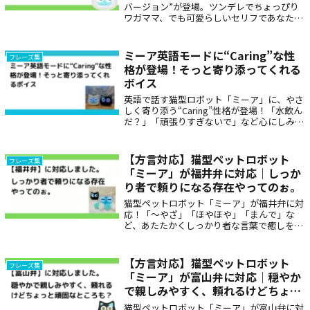
バージョン”が登場。ツンデレでちょっぴり
ワガママ、でも可愛らしいセリフであなたを
笑顔に。日常に甘くてユニークな彩りを添え
る、新しいキャラクターです。
ミーア英語モードに“Caring”な性
フレーズ集
格が登場！そっと寄り添ってくれる
ボイス
英語で話す猫型ロボット「ミーア」に、やさ
しく寄り添う“Caring”性格が登場！「水飲ん
だ？」「頑張りすぎないで」など心にしみる
セリフが満載。癒しが欲しい方にぴったりの
新ボイスです。
【方言対応】猫型ペットロボット
フレーズ集
「ミーア」が福井弁に対応｜しっか
り者で頼りになる存在やってのぉ。
猫型ペットロボット「ミーア」が福井弁に対
応！「〜やざ」「ほやほや」「まんで」な
ど、あたたかくしっかり者な言葉で癒しを届
けます。福井ならではの会話が毎日の楽しみ
に。見守りやプレゼントにもぴったりの方言
対応ロボットです。
【方言対応】猫型ペットロボット
フレーズ集
「ミーア」が富山弁に対応｜穏やか
で親しみやすく、頼れるけどちょっ
と頑固なところも？
猫型ペットロボット「ミーア」が富山弁に対