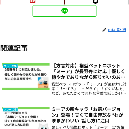
mia-0309
関連記事
【方言対応】猫型ペットロボット
フレーズ集
「ミーア」が長野弁に対応｜優しく
穏やかでありながら頼りがいのある
存在ずら
猫型ペットロボット「ミーア」が長野弁に対
応！「〜ずら」「〜だらず」「ずくがねぇ」
など、あたたかくて素朴な言葉で話しかけて
くれるから、まるで地元の人と話しているよ
うな安心感。方言で癒しを届ける家族のよう
な存在です。
ミーアの新キャラ「お嬢バージョ
フレーズ集
ン」登場！甘くて自由奔放な“わが
ままかわいい”話し方に注目
おしゃべり猫型ロボット「ミーア」に“お嬢