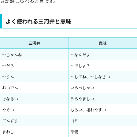
さが感じられる方言です。
よく使われる三河弁と意味
三河弁
意味
～じゃんね
～なんだよ
～だら
～でしょ？
～りん
～してね、～しなさい
おいでん
いらっしゃい
けなるい
うらやましい
やぐい
もろい、壊れやすい
ごんずり
ゴミ
まわし
準備