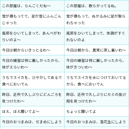
この部屋は、らんごくだね〜
この部屋は、散らかってるね。
雪が積もってて、足が雪にふんごん
雪が積もって、ぬかるみに足が取ら
じゃった
れちゃった
風邪をひいてしまって、あんべがわ
風邪をひいてしまって、体調がすぐ
りいのよ～
れないのよ
今日は朝からいきっとるわ～
今日は朝から、異常に蒸し暑いわ〜
今日の練習は特に厳しかったから、
今日の練習は特に厳しかったから、
体がえらいわ～
体がきついわ～
うちでスイカを、ひやかしてあるで
うちでスイカを水につけておいてる
食べにおいでん
から、食べにおいでん
昨日、近所で久しぶりにどんごろを
昨日、近所で久しぶりにセミの抜け
見つけたわ～
殻を見つけたわ～
ほえ、ほえ聞いてよ～
ちょっと聞いてよ
今日のおつまみは、ぢまめにしよう
今日のおつまみは、落花生にしよう