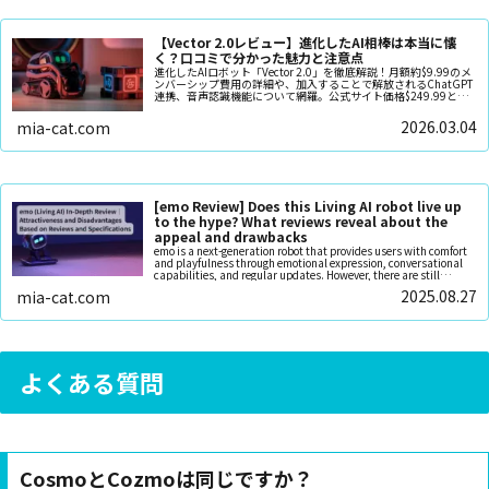
【Vector 2.0レビュー】進化したAI相棒は本当に懐
く？口コミで分かった魅力と注意点
進化したAIロボット「Vector 2.0」を徹底解説！月額約$9.99のメ
ンバーシップ費用の詳細や、加入することで解放されるChatGPT
連携、音声認識機能について網羅。公式サイト価格$249.99と日
本での輸入品価格の比較、猫型ロボット「ミーア」とのコストパ
フォーマンスの違いも紹介します
2026.03.04
mia-cat.com
[emo Review] Does this Living AI robot live up
to the hype? What reviews reveal about the
appeal and drawbacks
emo is a next-generation robot that provides users with comfort
and playfulness through emotional expression, conversational
capabilities, and regular updates. However, there are still
several areas for improvement, including battery life, voice
2025.08.27
mia-cat.com
recognition accuracy, durability, and privacy handling. With
future advancements in both hardware and software, it is
expected to become a more reliable companion in homes and
offices.
よくある質問
CosmoとCozmoは同じですか？