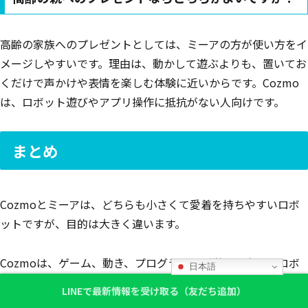
高齢の家族へのプレゼントとしては、ミーアの方が使い方をイ
メージしやすいです。理由は、動かして遊ぶよりも、置いてお
くだけで声かけや表情を楽しむ体験に近いからです。Cozmo
は、ロボット遊びやアプリ操作に抵抗がない人向けです。
まとめ
Cozmoとミーアは、どちらも小さくて愛着を持ちやすいロボ
ットですが、目的は大きく違います。
Cozmoは、ゲーム、動き、プログラミング学習を楽しむロボ
日本語
ットです。親子でロボットに触れたい人、STEM教育の入口を
LINEで最新情報を受け取る（友だち追加）
探している人、机の上で動くガジェットを楽しみたい人に向い