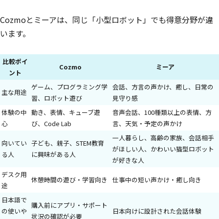
Cozmoとミーアは、同じ「小型ロボット」でも得意分野が違
います。
比較ポイ
Cozmo
ミーア
ント
ゲーム、プログラミング学
会話、方言の声かけ、癒し、日常の
主な用途
習、ロボット遊び
見守り感
体験の中
動き、表情、キューブ遊
音声会話、100種類以上の表情、方
心
び、Code Lab
言、天気・予定の声かけ
一人暮らし、高齢の家族、会話相手
向いてい
子ども、親子、STEM教育
がほしい人、かわいい猫型ロボット
る人
に興味がある人
が好きな人
デスク用
休憩時間の遊び・学習向き
仕事中の短い声かけ・癒し向き
途
日本語で
購入前にアプリ・サポート
の使いや
日本向けに設計された会話体験
状況の確認が必要