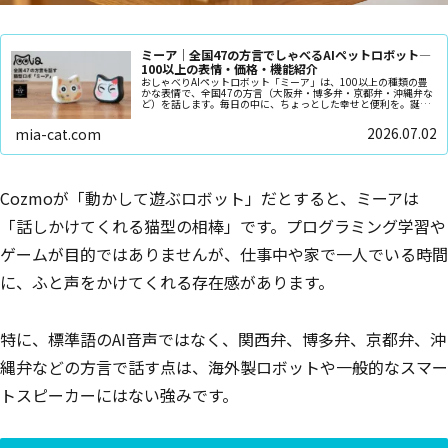
ミーア｜全国47の方言でしゃべるAIペットロボット—
100以上の表情・価格・機能紹介
おしゃべりAIペットロボット「ミーア」は、100以上の種類の豊
かな表情で、全国47の方言（大阪弁・博多弁・京都弁・沖縄弁な
ど）を話します。毎日の中に、ちょっとした幸せと便利を。誕生
日や記念日のプレゼントにピッタリです
2026.07.02
mia-cat.com
Cozmoが「動かして遊ぶロボット」だとすると、ミーアは
「話しかけてくれる猫型の相棒」です。プログラミング学習や
ゲームが目的ではありませんが、仕事中や家で一人でいる時間
に、ふと声をかけてくれる存在感があります。
特に、標準語のAI音声ではなく、関西弁、博多弁、京都弁、沖
縄弁などの方言で話す点は、海外製ロボットや一般的なスマー
トスピーカーにはない強みです。