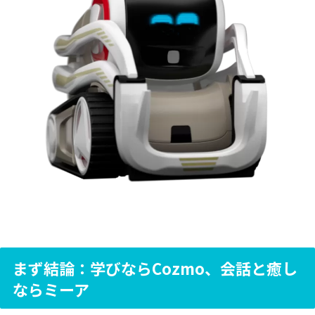
まず結論：学びならCozmo、会話と癒し
ならミーア