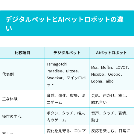
デジタルペットとAIペットロボットの違
い
比較項目
デジタルペット
AIペットロボット
Tamagotchi
Mia、Moflin、LOVOT、
Paradise、Bitzee、
代表例
Nicobo、Qoobo、
Sweekar、マイクロペ
Loona、aibo
ット
育成、進化、収集、ミ
会話、声かけ、癒し、
主な体験
ニゲーム
触れ合い
ボタン、タッチ、端末
音声、タッチ、表情、
操作の中心
内のゲーム
動き
変化を見守る、コンプ
反応を楽しむ、日常に
楽しさ