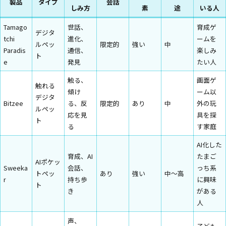
製品
タイプ
会話
しみ方
素
途
いる人
Tamago
世話、
育成ゲ
デジタ
tchi
進化、
ームを
ルペッ
限定的
強い
中
Paradis
通信、
楽しみ
ト
e
発見
たい人
触る、
画面ゲ
触れる
傾け
ーム以
デジタ
Bitzee
る、反
限定的
あり
中
外の玩
ルペッ
応を見
具を探
ト
る
す家庭
AI化した
育成、AI
たまご
AIポケッ
Sweeka
会話、
っち系
トペッ
あり
強い
中〜高
r
持ち歩
に興味
ト
き
がある
人
声、