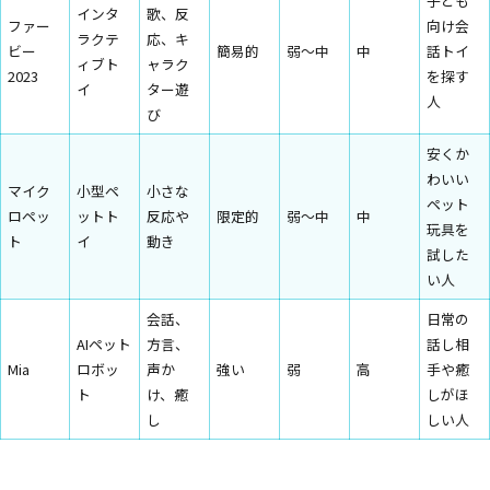
子ども
インタ
歌、反
ファー
向け会
ラクテ
応、キ
ビー
簡易的
弱〜中
中
話トイ
ィブト
ャラク
2023
を探す
イ
ター遊
人
び
安くか
わいい
マイク
小型ペ
小さな
ペット
ロペッ
ットト
反応や
限定的
弱〜中
中
玩具を
ト
イ
動き
試した
い人
会話、
日常の
AIペット
方言、
話し相
Mia
ロボッ
声か
強い
弱
高
手や癒
ト
け、癒
しがほ
し
しい人