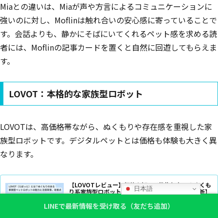
Miaとの違いは、Miaが声や方言によるコミュニケーションに
強いのに対し、Moflinは触れ合いの安心感に寄っていることで
す。会話よりも、静かにそばにいてくれるペット感を求める読
者には、Moflinの記事カードを置くと自然に回遊してもらえま
す。
LOVOT：本格的な家族型ロボット
LOVOTは、高価格帯ながら、ぬくもりや存在感を重視した家
族型ロボットです。デジタルペットとは価格も体験も大きく異
なります。
【LOVOTレビュー】価格を知って後悔しない？ぬくも
日本語
り系家族型ロボットの口コミと注意点【2026年最新】
LOVOT（らぼっと）を徹底レビュー。抱っこで甘える仕草や温か
い触感、自律行動による“家族感”が魅力な一方、高価格や月額
LINEで最新情報を受け取る（友だち追加）
費、稼働30〜45分・充電15〜30分、修理の難しさなど課題も。
サイズ・重量・設置スペースまで詳しく解説します。