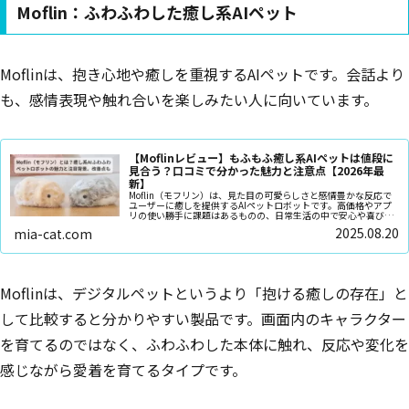
Moflin：ふわふわした癒し系AIペット
Moflinは、抱き心地や癒しを重視するAIペットです。会話より
も、感情表現や触れ合いを楽しみたい人に向いています。
【Moflinレビュー】もふもふ癒し系AIペットは値段に
見合う？口コミで分かった魅力と注意点【2026年最
新】
Moflin（モフリン）は、見た目の可愛らしさと感情豊かな反応で
ユーザーに癒しを提供するAIペットロボットです。高価格やアプ
リの使い勝手に課題はあるものの、日常生活の中で安心や喜びを
もたらしてくれる存在として多くの人に支持されています。孤独
2025.08.20
mia-cat.com
を感じがちな人、ペットを飼えない環境にいる人にとって、
Moflinは確かな選択肢となるでしょう。
Moflinは、デジタルペットというより「抱ける癒しの存在」と
して比較すると分かりやすい製品です。画面内のキャラクター
を育てるのではなく、ふわふわした本体に触れ、反応や変化を
感じながら愛着を育てるタイプです。