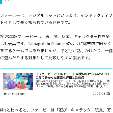
ファービーは、デジタルペットというより、インタラクティブ
トイとして長く知られている存在です。
2023年版ファービーは、声、歌、反応、キャラクター性を楽
しむ玩具です。Tamagotchi Paradiseのように端末内で細かく
育てるゲームではありませんが、子どもが話しかけたり、一緒
に遊んだりする対象として比較しやすい製品です。
【ファービー2023レビュー】可愛いだけじゃない？口
コミで分かった正直な評価と注意点
復活したペットロボット「ファービー2023」を徹底レビュー！米
国公式価格$69.99に対し、日本での入手方法や口コミを倍増のボ
リュームで解説。気になる電池寿命やAI会話の有無、進化した電
源オフ機能の使い勝手まで。さらに9,800円から手に入る日本の
猫型ロボット「ミーア」との詳細比較で、あなたにぴったりの一
2026.03.15
mia-cat.com
台が見つかります。
Miaと比べると、ファービーは「遊び・キャラクター玩具」寄