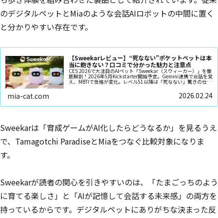
のデジタルペットとMiaのような会話AIロボットの中間に置く
と分かりやすい存在です。
【Sweekarレビュー】“死なない”ポケットペットは本
当に飽きない？口コミで分かった魅力と注意点
CES 2026で大注目のAIペット「Sweekar（スウィーカー）」を徹
底解剖！2026年5月Kickstarter開始予定。Gemini連携で会話を覚
え、MBTIで性格が変化。レベル51以降は「死なない」驚きの仕様
から、おしゃべりロボット「ミーア」との比較まで、最新情報を
倍増のボリュームでお届けします。
2026.02.24
mia-cat.com
Sweekarは「育成ゲームがAI化したらどうなるか」を見るうえ
で、Tamagotchi ParadiseとMiaをつなぐ比較対象になりま
す。
Sweekarが読者の関心を引きやすいのは、「たまごっちのよう
に育てる楽しさ」と「AIが記憶して会話する未来感」の両方を
持っているからです。デジタルペットにありがちな決まった反