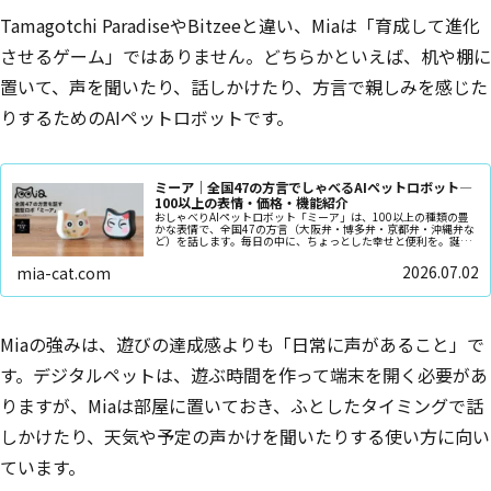
Tamagotchi ParadiseやBitzeeと違い、Miaは「育成して進化
させるゲーム」ではありません。どちらかといえば、机や棚に
置いて、声を聞いたり、話しかけたり、方言で親しみを感じた
りするためのAIペットロボットです。
ミーア｜全国47の方言でしゃべるAIペットロボット—
100以上の表情・価格・機能紹介
おしゃべりAIペットロボット「ミーア」は、100以上の種類の豊
かな表情で、全国47の方言（大阪弁・博多弁・京都弁・沖縄弁な
ど）を話します。毎日の中に、ちょっとした幸せと便利を。誕生
日や記念日のプレゼントにピッタリです
2026.07.02
mia-cat.com
Miaの強みは、遊びの達成感よりも「日常に声があること」で
す。デジタルペットは、遊ぶ時間を作って端末を開く必要があ
りますが、Miaは部屋に置いておき、ふとしたタイミングで話
しかけたり、天気や予定の声かけを聞いたりする使い方に向い
ています。