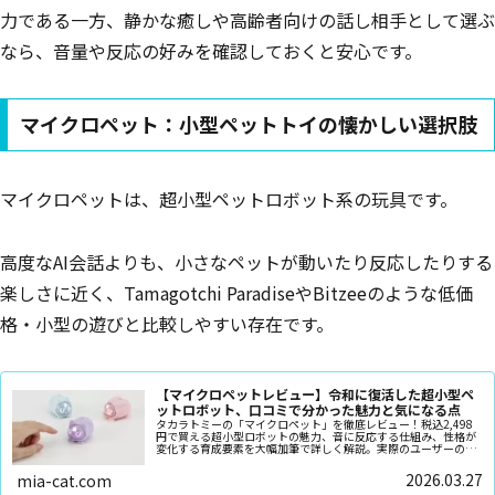
力である一方、静かな癒しや高齢者向けの話し相手として選ぶ
なら、音量や反応の好みを確認しておくと安心です。
マイクロペット：小型ペットトイの懐かしい選択肢
マイクロペットは、超小型ペットロボット系の玩具です。
高度なAI会話よりも、小さなペットが動いたり反応したりする
楽しさに近く、Tamagotchi ParadiseやBitzeeのような低価
格・小型の遊びと比較しやすい存在です。
【マイクロペットレビュー】令和に復活した超小型ペ
ットロボット、口コミで分かった魅力と気になる点
タカラトミーの「マイクロペット」を徹底レビュー！税込2,498
円で買える超小型ロボットの魅力、音に反応する仕組み、性格が
変化する育成要素を大幅加筆で詳しく解説。実際のユーザーのリ
アルな口コミや、走行環境の注意点、猫型ロボット「ミーア」と
の違いまで網羅した決定版ガイドです。
2026.03.27
mia-cat.com