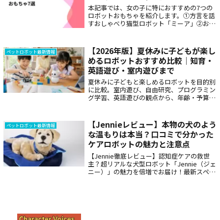
本記事では、女の子に特におすすめの7つの
ロボットおもちゃを紹介します。①方言を話
すおしゃべり猫型ロボット「ミーア」②おし
ゃべりコウペンちゃん③STUNT DOG（スタ
ントドッグ）④BOCCO（ボッコ）⑤トイ・
ストーリー4⑥トイロボット『ClicBot』
【2026年版】夏休みに子どもが楽し
ペットロボット最新情報
⑦Hamic Bear
めるロボットおすすめ比較｜知育・
英語遊び・室内遊びまで
夏休みに子どもと楽しめるロボットを目的別
に比較。室内遊び、自由研究、プログラミン
グ学習、英語遊びの観点から、年齢・予算・
月額費用・安全面まで整理します。ミーアの
15英語キャラクターを使った家庭での遊び
方、失敗しない選び方、購入前チェック、自
【Jennieレビュー】本物の犬のよう
ペットロボット最新情報
由研究テーマ例、暑い日の過ごし方までわか
な温もりは本当？口コミで分かった
りやすく紹介します。
ケアロボットの魅力と注意点
【Jennie徹底レビュー】認知症ケアの救世
主？超リアルな犬型ロボット「Jennie（ジェ
ニー）」の魅力を倍増でお届け！最新スペッ
クや介護現場の生の声、メリット・デメリッ
トを深掘り解説。弊社の猫型ロボット「ミー
ア」との徹底比較で、あなたにぴったりの癒
やしロボットが見つかります。