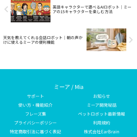
英語キャラクターで遊べるAIロボット｜ミー
アの15キャラクターを楽しむ方法
天気を教えてくれる会話ロボット｜朝の声か
けに使えるミーアの便利機能
ミーア / Mia
サポート
お知らせ
使い方・機能紹介
ミーア開発秘話
フレーズ集
ペットロボット最新情報
プライバシーポリシー
利用規約
特定商取引法に基づく表記
株式会社EarBrain