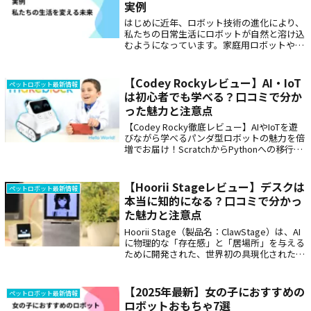
実例
はじめに近年、ロボット技術の進化により、
私たちの日常生活にロボットが自然と溶け込
むようになっています。家庭用ロボットやコ
ミュニケーションロボットは、日々の生活を
便利にし、心の支えとなる存在として注目さ
れています。本記事では、ロボットのある
【Codey Rockyレビュー】AI・IoT
ペットロボット最新情報
暮...
は初心者でも学べる？口コミで分か
った魅力と注意点
【Codey Rocky徹底レビュー】AIやIoTを遊
びながら学べるパンダ型ロボットの魅力を倍
増でお届け！ScratchからPythonへの移行、
10種以上のセンサー活用法、Amazonや
Redditの最新口コミ、猫型ロボット「ミー
ア」との詳細比較まで。2025年最新のプログ
【Hoorii Stageレビュー】デスクは
ペットロボット最新情報
ラミング教育ガイド。
本当に知的になる？口コミで分かっ
た魅力と注意点
Hoorii Stage（製品名：ClawStage）は、AI
に物理的な「存在感」と「居場所」を与える
ために開発された、世界初の具現化された個
人用AI（Embodied Personal AI）ハブです。
製品概要：知能に「居場所」を与える革...
【2025年最新】女の子におすすめの
ペットロボット最新情報
ロボットおもちゃ7選