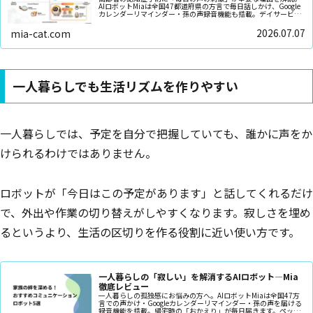
AIロボットMiaは全国47都道府県の方言で毎日話しかけ、Google
カレンダーリマインダー・孫の声録音機能も搭載。デイサービス
のない日の脳刺激に。月額不要・¥9,800〜。
2026.07.07
mia-cat.com
一人暮らしでも生活リズムを作りやすい
一人暮らしでは、予定を自分で把握していても、誰かに声をか
けられるわけではありません。
ロボットが「今日はこの予定があります」と話してくれるだけ
で、外出や作業の切り替えがしやすくなります。寂しさを埋め
るというより、生活の区切りを作る役割に近い使い方です。
一人暮らしの「寂しい」を解消するAIロボット—Mia
徹底レビュー
一人暮らしの孤独感にお悩みの方へ。AIロボットMiaは全国47方
言での声かけ・Googleカレンダーリマインダー・孫の声を届ける
録音機能を搭載。帰宅時の「おかえり」が毎日届きます。ペット