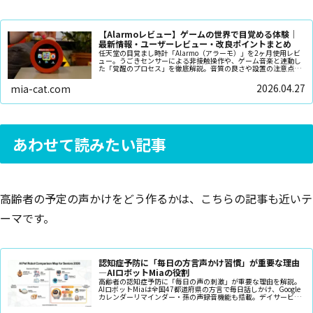
【Alarmoレビュー】ゲームの世界で目覚める体験｜
最新情報・ユーザーレビュー・改良ポイントまとめ
任天堂の目覚まし時計「Alarmo（アラーモ）」を2ヶ月使用レビ
ュー。うごきセンサーによる非接触操作や、ゲーム音楽と連動し
た「覚醒のプロセス」を徹底解説。音質の良さや設置の注意点、
睡眠記録の活用法まで。朝が苦手な人が楽しく起きられる理由
を、リアルな体験に基づき紹介します。
2026.04.27
mia-cat.com
あわせて読みたい記事
高齢者の予定の声かけをどう作るかは、こちらの記事も近いテ
ーマです。
認知症予防に「毎日の方言声かけ習慣」が重要な理由
—AIロボットMiaの役割
高齢者の認知症予防に「毎日の声の刺激」が重要な理由を解説。
AIロボットMiaは全国47都道府県の方言で毎日話しかけ、Google
カレンダーリマインダー・孫の声録音機能も搭載。デイサービス
のない日の脳刺激に。月額不要・¥9,800〜。