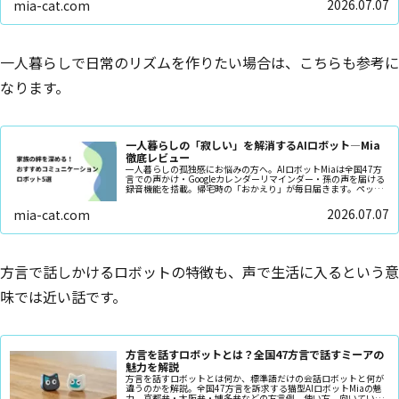
2026.07.07
mia-cat.com
一人暮らしで日常のリズムを作りたい場合は、こちらも参考に
なります。
一人暮らしの「寂しい」を解消するAIロボット—Mia
徹底レビュー
一人暮らしの孤独感にお悩みの方へ。AIロボットMiaは全国47方
言での声かけ・Googleカレンダーリマインダー・孫の声を届ける
録音機能を搭載。帰宅時の「おかえり」が毎日届きます。ペット
不可の賃貸でも月額不要・¥9,800〜で始められます。
2026.07.07
mia-cat.com
方言で話しかけるロボットの特徴も、声で生活に入るという意
味では近い話です。
方言を話すロボットとは？全国47方言で話すミーアの
魅力を解説
方言を話すロボットとは何か、標準語だけの会話ロボットと何が
違うのかを解説。全国47方言を訴求する猫型AIロボットMiaの魅
力、京都弁・大阪弁・博多弁などの方言例、使い方、向いている