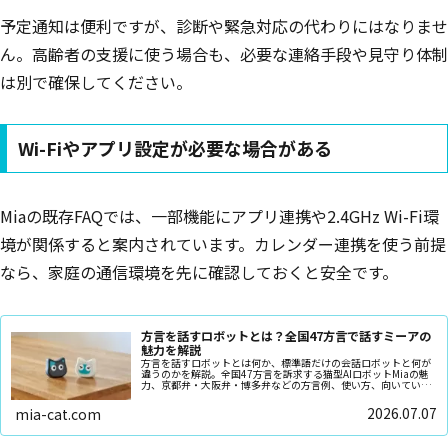
予定通知は便利ですが、診断や緊急対応の代わりにはなりませ
ん。高齢者の支援に使う場合も、必要な連絡手段や見守り体制
は別で確保してください。
Wi-Fiやアプリ設定が必要な場合がある
Miaの既存FAQでは、一部機能にアプリ連携や2.4GHz Wi-Fi環
境が関係すると案内されています。カレンダー連携を使う前提
なら、家庭の通信環境を先に確認しておくと安全です。
方言を話すロボットとは？全国47方言で話すミーアの
魅力を解説
方言を話すロボットとは何か、標準語だけの会話ロボットと何が
違うのかを解説。全国47方言を訴求する猫型AIロボットMiaの魅
力、京都弁・大阪弁・博多弁などの方言例、使い方、向いている
人、注意点を正直に整理します。高齢者の話し相手や一人暮らし
の癒し、家族の会話づくりにも役立つ視点で、購入前の確認点も
2026.07.07
mia-cat.com
紹介します。