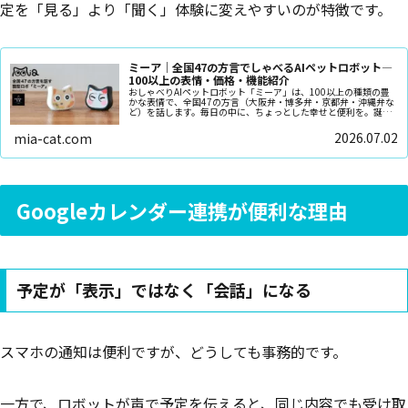
定を「見る」より「聞く」体験に変えやすいのが特徴です。
ミーア｜全国47の方言でしゃべるAIペットロボット—
100以上の表情・価格・機能紹介
おしゃべりAIペットロボット「ミーア」は、100以上の種類の豊
かな表情で、全国47の方言（大阪弁・博多弁・京都弁・沖縄弁な
ど）を話します。毎日の中に、ちょっとした幸せと便利を。誕生
日や記念日のプレゼントにピッタリです
2026.07.02
mia-cat.com
Googleカレンダー連携が便利な理由
予定が「表示」ではなく「会話」になる
スマホの通知は便利ですが、どうしても事務的です。
一方で、ロボットが声で予定を伝えると、同じ内容でも受け取