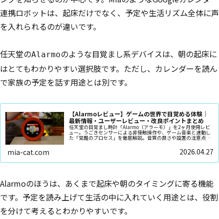
連携ロボットは、起床だけでなく、予定や生活リズム全体に声
を入れられるのが違いです。
任天堂の
のような目覚まし系デバイスは、朝の起床に
Alarmo
はとてもわかりやすい選択肢です。ただし、カレンダーを読ん
で家族の予定を話す用途とは別です。
【Alarmoレビュー】ゲームの世界で目覚める体験｜
最新情報・ユーザーレビュー・改良ポイントまとめ
任天堂の目覚まし時計「Alarmo（アラーモ）」を2ヶ月使用レビ
ュー。うごきセンサーによる非接触操作や、ゲーム音楽と連動し
た「覚醒のプロセス」を徹底解説。音質の良さや設置の注意点、
睡眠記録の活用法まで。朝が苦手な人が楽しく起きられる理由
を、リアルな体験に基づき紹介します。
2026.04.27
mia-cat.com
Alarmoのほうは、あくまで起床や朝のタイミングに寄る機能
です。予定を読み上げて生活の中に入れていく用途とは、役割
を分けて考えるとわかりやすいです。