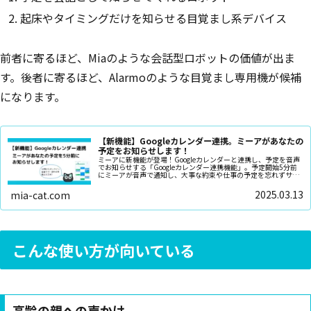
起床やタイミングだけを知らせる目覚まし系デバイス
前者に寄るほど、Miaのような会話型ロボットの価値が出ま
す。後者に寄るほど、Alarmoのような目覚まし専用機が候補
になります。
【新機能】Googleカレンダー連携。ミーアがあなたの
予定をお知らせします！
ミーアに新機能が登場！Googleカレンダーと連携し、予定を音声
でお知らせする「Googleカレンダー連携機能」。予定開始5分前
にミーアが音声で通知し、大事な約束や仕事の予定を忘れずサポ
ート。買い物、習い事、健康管理にも活用可能！ミーアと一緒に
快適な毎日を♪
2025.03.13
mia-cat.com
こんな使い方が向いている
高齢の親への声かけ