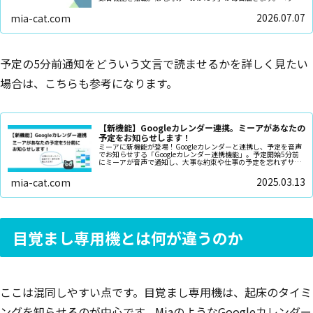
不可の賃貸でも月額不要・¥9,800〜で始められます。
2026.07.07
mia-cat.com
予定の5分前通知をどういう文言で読ませるかを詳しく見たい
場合は、こちらも参考になります。
【新機能】Googleカレンダー連携。ミーアがあなたの
予定をお知らせします！
ミーアに新機能が登場！Googleカレンダーと連携し、予定を音声
でお知らせする「Googleカレンダー連携機能」。予定開始5分前
にミーアが音声で通知し、大事な約束や仕事の予定を忘れずサポ
ート。買い物、習い事、健康管理にも活用可能！ミーアと一緒に
快適な毎日を♪
2025.03.13
mia-cat.com
目覚まし専用機とは何が違うのか
ここは混同しやすい点です。目覚まし専用機は、起床のタイミ
ングを知らせるのが中心です。MiaのようなGoogleカレンダー