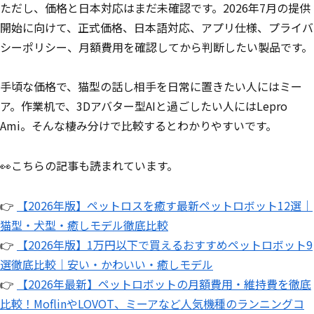
ただし、価格と日本対応はまだ未確認です。2026年7月の提供
開始に向けて、正式価格、日本語対応、アプリ仕様、プライバ
シーポリシー、月額費用を確認してから判断したい製品です。
手頃な価格で、猫型の話し相手を日常に置きたい人にはミー
ア。作業机で、3Dアバター型AIと過ごしたい人にはLepro
Ami。そんな棲み分けで比較するとわかりやすいです。
👀こちらの記事も読まれています。
👉
【2026年版】ペットロスを癒す最新ペットロボット12選｜
猫型・犬型・癒しモデル徹底比較
👉
【2026年版】1万円以下で買えるおすすめペットロボット9
選徹底比較｜安い・かわいい・癒しモデル
👉
【2026年最新】ペットロボットの月額費用・維持費を徹底
比較！MoflinやLOVOT、ミーアなど人気機種のランニングコ