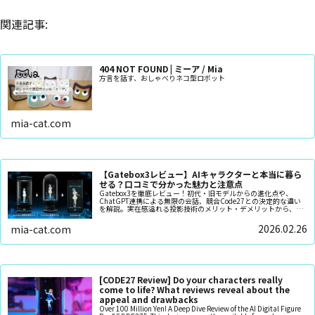
関連記事:
404 NOT FOUND | ミーア / Mia
方言を話す、おしゃべりネコ型ロボット
mia-cat.com
【Gatebox3レビュー】AIキャラクターと本当に暮ら
せる？口コミで分かった魅力と注意点
Gatebox3を徹底レビュー！初代・旧モデルからの進化点や、
ChatGPT連携による無限の会話、競合Code27との決定的な違い
を解説。実在感溢れる投影技術のメリット・デメリットから、猫
型ロボット「ミーア」との比較まで。推しと暮らす未来がこの一
台に！
2026.02.26
mia-cat.com
[CODE27 Review] Do your characters really
come to life? What reviews reveal about the
appeal and drawbacks
Over 100 Million Yen! A Deep Dive Review of the AI Digital Figure