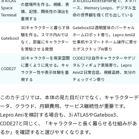
3i ATLAS
3i ATLASはKickstarter発で、メタバ
の居場所を作る。視線、表
Space
ース、Memory Loops、デジタル生
情、記憶、関係性の演出を
Terminal
命の世界観を強く打ち出している
重視する
3Dキャラクターと暮らす体
Gatebox3は透明筐体のバーチャル
験を作る。スマホ内AIでは
ホームロボット寄り。Lepro Amiは
Gatebox3
なく、部屋にキャラクター
仕事机やスマートホーム操作に寄せ
を常駐させる発想
たデスクトップAI寄り
3Dキャラクターを現実空間
CODE27は自作キャラクターやデジ
に置くように見せる。キャ
タルフィギュア表現寄り。Lepro
CODE27
ラクター性や表示体験を重
Amiは日常会話、視線追跡、気分の
視する
チェックイン寄り
このカテゴリでは、本体の見た目だけでなく、キャラクターデ
ータ、クラウド、月額費用、サービス継続性が重要です。
Lepro Amiを検討する場合も、3i ATLASやGatebox3、
CODE27と同じく、「キャラクターと長く暮らせる仕組みがあ
るか」を確認すると選びやすくなります。