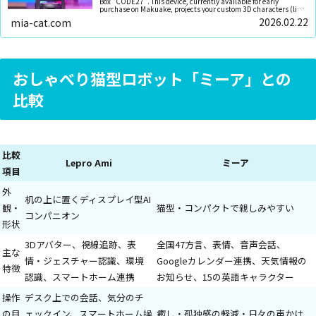
Box “CODE27”. This device, currently available for early
purchase on Makuake, projects your custom 3D characters (like
VRoid) and lets you live with your “ideal companion” powered by
2026.02.22
mia-cat.com
ChatGPT and local AI. We cover everything: user reviews, specs,
and even a comparison with the cat-shaped robot “Meara”.
おしゃべり猫型ロボット「ミーア」との
比較
比較
Lepro Ami
ミーア
項目
外
机の上に置くディスプレイ型AI
観・
猫型・コンパクトで親しみやすい
コンパニオン
形状
3Dアバター、視線追跡、表
全国47方言、表情、音声会話、
主な
情・ジェスチャー認識、環境
Googleカレンダー連携、天気情報の
特徴
認識、スマートホーム連携
お知らせ、15の英語キャラクター
操作
デスク上での会話、気分のチ
の目
ェックイン、スマートホーム操
癒し・孤独感の軽減・日々の声かけ