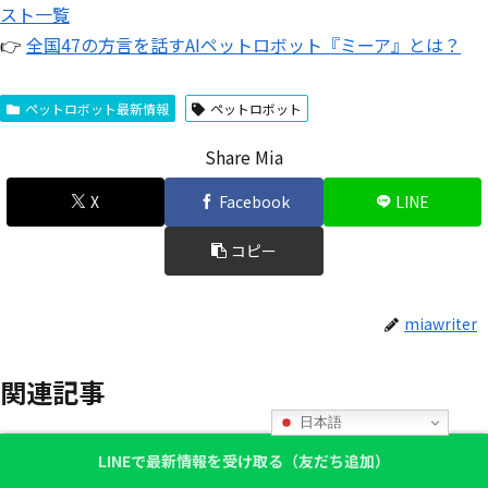
スト一覧
👉
全国47の方言を話すAIペットロボット『ミーア』とは？
ペットロボット最新情報
ペットロボット
Share Mia
X
Facebook
LINE
コピー
miawriter
関連記事
日本語
【Familiarレビュー】言葉を超えた
LINEで最新情報を受け取る（友だち追加）
ペットロボット最新情報
意思疎通は本当？口コミで分かった