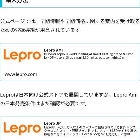
公式ページでは、早期情報や早期価格に関する案内を受け取る
ための登録導線が用意されています。
Lepro AMI
Discover Lepro, a world-leading AI smart lighting brand trusted
by 40M+ users. Shop smart LED lights, outdoor lights & m...
www.lepro.com
Leproは日本向け公式ストアも展開していますが、Lepro Ami
の日本発売条件はまだ確認が必要です。
Lepro JP
Leproは、4,000万人以上のユーザーに信頼されている世界トップ
クラスのAIスマート照明ブランドです。スマートLEDライトや屋外
照明などをラインナップ。AlexaやGoogleにも対応し、ご家庭やホ
リデーシーズンに最適です。