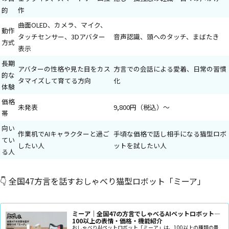
的
作
曲面OLED、カメラ、マイク、
動作
タッチセンサー、3Dアバター
音声認識、頭へのタッチ、まばたき
方式
表示
長期
アバターの性格や見た目をカス
方言での会話による愛着、日常の習慣
的な
タマイズして育てる方向
化
体験
価格
未発表
9,800円（税込）〜
帯
向い
作業机でAIキャラクターと過ご
手頃な価格で話し相手になる猫型ロボ
てい
したい人
ットを試したい人
る人
👇 全国47方言を話すおしゃべり猫型ロボット「ミーア」
ミーア｜全国47の方言でしゃべるAIペットロボット—
100以上の表情・価格・機能紹介
おしゃべりAIペットロボット「ミーア」は、100以上の種類の豊