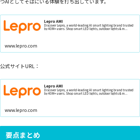
つAIとしてそばにいる体験を打ち出しています。
Lepro AMI
Discover Lepro, a world-leading AI smart lighting brand trusted
by 40M+ users. Shop smart LED lights, outdoor lights & m...
www.lepro.com
公式サイトURL：
Lepro AMI
Discover Lepro, a world-leading AI smart lighting brand trusted
by 40M+ users. Shop smart LED lights, outdoor lights & m...
www.lepro.com
要点まとめ