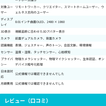
対象ユー
リモートワーカー、クリエイター、スマートホームユーザー、ウ
ザー
ェルネス志向のユーザー
ディスプ
8.01インチ曲面OLED、2480 × 1860
レイ
3D表示
視線追跡に合わせた3Dアバター表示
カメラ
前面デュアルカメラ、背面カメラ
認識機能
表情、ジェスチャー、声のトーン、会話文脈、環境情報
センサー
温度・湿度、タッチセンサー、心拍検知
プライバ
物理カメラシャッター、物理マイクシャッター、生体認証、オン
シー
デバイス暗号化処理
日本語対
公式情報では確認できませんでした
応
月額費用
公式情報では確認できませんでした
レビュー（口コミ）