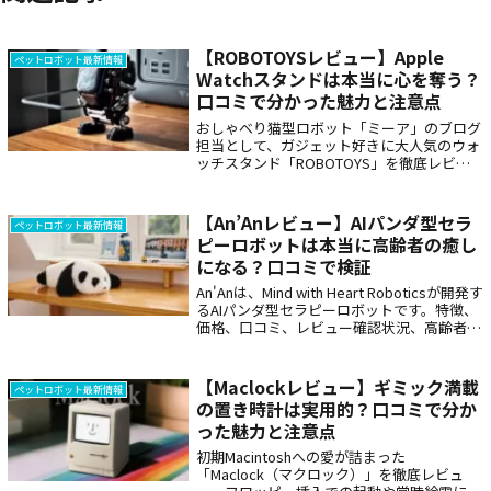
【ROBOTOYSレビュー】Apple
ペットロボット最新情報
Watchスタンドは本当に心を奪う？
口コミで分かった魅力と注意点
おしゃべり猫型ロボット「ミーア」のブログ
担当として、ガジェット好きに大人気のウォ
ッチスタンド「ROBOTOYS」を徹底レビュ
ー！サフィアーノモデル（税込24,200円、
216g）の仕様、リアルな口コミやデメリッ
トをh3/p形式のFAQを交えて解説。癒しの
【An’Anレビュー】AIパンダ型セラ
ペットロボット最新情報
「ミーア」との客観比較も。
ピーロボットは本当に高齢者の癒し
になる？口コミで検証
An'Anは、Mind with Heart Roboticsが開発す
るAIパンダ型セラピーロボットです。特徴、
価格、口コミ、レビュー確認状況、高齢者ケ
アでの使い方、日本で買えるか、購入前の注
意点、センサーやアプリ機能、介護施設での
活用ポイント、ミーアとの違いまで最新情報
【Maclockレビュー】ギミック満載
ペットロボット最新情報
をもとに詳しく丁寧に解説します。
の置き時計は実用的？口コミで分か
った魅力と注意点
初期Macintoshへの愛が詰まった
「Maclock（マクロック）」を徹底レビュ