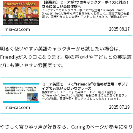
【新機能】ミーアが7つのキャラクターボイスに対応！
さらに楽しい英語体験へ
ミーアに7つのキャラクターボイスが新登場！TrumpやHomer、
Snow Whiteなど多彩な声で日常がもっと楽しく。英語学習にも最
適で、家族や友人との会話やギフトにもぴったり。猫型ロボット
が届ける新しい癒しとエンタメ体験をチェック！
2025.08.17
mia-cat.com
明るく使いやすい英語キャラクターから試したい場合は、
Friendlyが入り口になります。朝の声かけや子どもとの英語遊
びにも使いやすい雰囲気です。
ミーア英語モードに“Friendly”な性格が登場！ポジテ
ィブで元気いっぱいなフレーズ
猫型ロボット「ミーア」の英語モードに、明るく前向き
な“Friendly”バージョンが登場！毎日の生活に元気をくれるフレ
ーズが満載。英語学習や癒しグッズとしてもおすすめです。
2025.07.19
mia-cat.com
やさしく寄り添う声が好きなら、Caringのページが参考になり