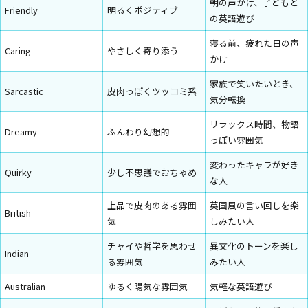
朝の声かけ、子どもと
Friendly
明るくポジティブ
の英語遊び
寝る前、疲れた日の声
Caring
やさしく寄り添う
かけ
家族で笑いたいとき、
Sarcastic
皮肉っぽくツッコミ系
気分転換
リラックス時間、物語
Dreamy
ふんわり幻想的
っぽい雰囲気
変わったキャラが好き
Quirky
少し不思議でおちゃめ
な人
上品で皮肉のある雰囲
英国風の言い回しを楽
British
気
しみたい人
チャイや哲学を思わせ
異文化のトーンを楽し
Indian
る雰囲気
みたい人
Australian
ゆるく陽気な雰囲気
気軽な英語遊び