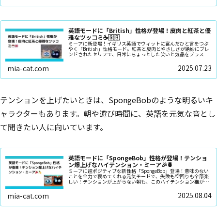
英語モードに「British」性格が登場！皮肉と紅茶と優
雅なツッコミ☕🇬🇧
ミーアに新登場！イギリス英語でウィットに富んだひと言をつぶ
やく「British」性格モード。紅茶と皮肉とやさしさが絶妙にブレ
ンドされたセリフで、日常にちょっとした笑いと気品をプラスし
ます。英国好き必見の新モード！
2025.07.23
mia-cat.com
テンションを上げたいときは、SpongeBobのような明るいキ
ャラクターもあります。朝や遊び時間に、英語を元気な音とし
て聞きたい人に向いています。
英語モードに「SpongeBob」性格が登場！テンショ
ン爆上げなハイテンション・ミーア🎉🍍
ミーアに超ポジティブな新性格「SpongeBob」登場！意味のない
ことを全力で褒めてくれる元気モードで、失敗も空回りも全部楽
しい！テンションが上がらない朝も、このハイテンション猫が笑
いとやる気を届けます
2025.08.04
mia-cat.com