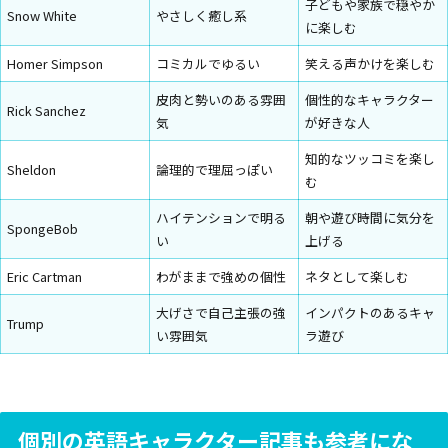
子どもや家族で穏やか
Snow White
やさしく癒し系
に楽しむ
Homer Simpson
コミカルでゆるい
笑える声かけを楽しむ
皮肉と勢いのある雰囲
個性的なキャラクター
Rick Sanchez
気
が好きな人
知的なツッコミを楽し
Sheldon
論理的で理屈っぽい
む
ハイテンションで明る
朝や遊び時間に気分を
SpongeBob
い
上げる
Eric Cartman
わがままで強めの個性
ネタとして楽しむ
大げさで自己主張の強
インパクトのあるキャ
Trump
い雰囲気
ラ遊び
個別の英語キャラクター記事も参考にな