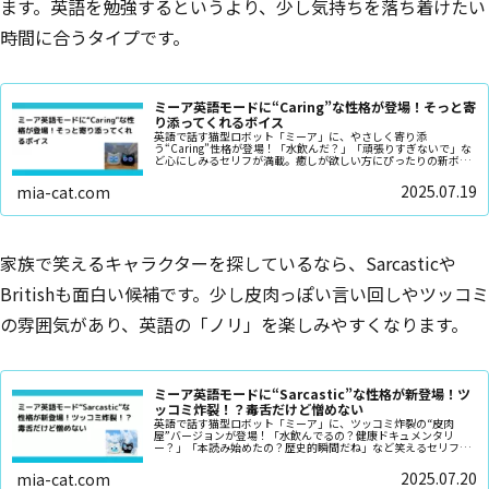
ます。英語を勉強するというより、少し気持ちを落ち着けたい
時間に合うタイプです。
ミーア英語モードに“Caring”な性格が登場！そっと寄
り添ってくれるボイス
英語で話す猫型ロボット「ミーア」に、やさしく寄り添
う“Caring”性格が登場！「水飲んだ？」「頑張りすぎないで」な
ど心にしみるセリフが満載。癒しが欲しい方にぴったりの新ボイ
スです。
2025.07.19
mia-cat.com
家族で笑えるキャラクターを探しているなら、Sarcasticや
Britishも面白い候補です。少し皮肉っぽい言い回しやツッコミ
の雰囲気があり、英語の「ノリ」を楽しみやすくなります。
ミーア英語モードに“Sarcastic”な性格が新登場！ツ
ッコミ炸裂！？毒舌だけど憎めない
英語で話す猫型ロボット「ミーア」に、ツッコミ炸裂の“皮肉
屋”バージョンが登場！「水飲んでるの？健康ドキュメンタリ
ー？」「本読み始めたの？歴史的瞬間だね」など笑えるセリフが
満載です。
2025.07.20
mia-cat.com