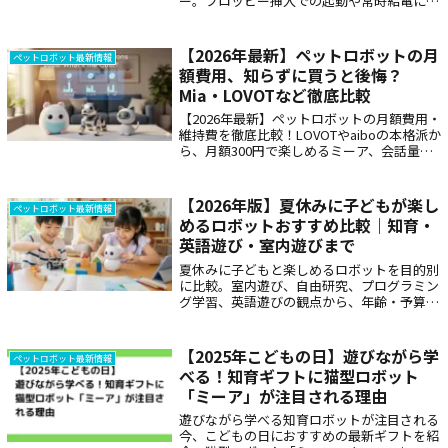
ー。フロッピー挿入での起動や常時給電によ
る「デスク上のオブジェ」化など、実用性を
超えた情緒的価値を解説。最新価格情報やス
タミナ不足の対策、猫型ロボット「ミーア」
【2026年最新】ペットロボットの月
ペットロボット最新情報
との比較まで網羅した決定版記事。
額費用、知らずに買うと後悔？
Mia・LOVOTなど徹底比較
【2026年最新】ペットロボットの月額費用・
維持費を徹底比較！LOVOTやaiboの本格派か
ら、月額300円で楽しめるミーア、会話量で
選べるポケとも、カシオのMoflinまで全12機
種を網羅。購入後に後悔しないための「ラン
ニングコストの落とし穴」と、あなたの予算
【2026年版】夏休みに子どもが楽し
ペットロボット最新情報
に最適なパートナーの選び方を詳しく解説し
めるロボットおすすめ比較｜知育・
ます。
英語遊び・室内遊びまで
夏休みに子どもと楽しめるロボットを目的別
に比較。室内遊び、自由研究、プログラミン
グ学習、英語遊びの観点から、年齢・予算・
月額費用・安全面まで整理します。ミーアの
15英語キャラクターを使った家庭での遊び
方、失敗しない選び方、購入前チェック、自
【2025年こどもの日】遊びながら学
ペットロボット最新情報
由研究テーマ例、暑い日の過ごし方までわか
べる！知育ギフトに猫型ロボット
りやすく紹介します。
「ミーア」が注目される理由
遊びながら学べる知育ロボットが注目される
今、こどもの日におすすめの最新ギフトを紹