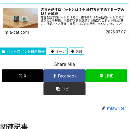
方言を話すロボットとは？全国47方言で話すミーアの
魅力を解説
方言を話すロボットとは何か、標準語だけの会話ロボットと何が
違うのかを解説。全国47方言を訴求する猫型AIロボットMiaの魅
力、京都弁・大阪弁・博多弁などの方言例、使い方、向いている
人、注意点を正直に整理します。高齢者の話し相手や一人暮らし
の癒し、家族の会話づくりにも役立つ視点で、購入前の確認点も
2026.07.07
mia-cat.com
紹介します。
ペットロボット最新情報
ミーア
英語
Share Mia
X
Facebook
LINE
コピー
miawriter
関連記事