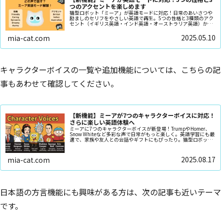
つのアクセントを楽しめます
猫型ロボット「ミーア」が英語モードに対応！日常のあいさつや
励ましのセリフをやさしい英語で再生。5つの性格と3種類のアク
セント（イギリス英語・インド英語・オーストラリア英語）から
選び、録音済み英語フレーズをランダム再生できます
2025.05.10
mia-cat.com
キャラクターボイスの一覧や追加機能については、こちらの記
事もあわせて確認してください。
【新機能】ミーアが7つのキャラクターボイスに対応！
さらに楽しい英語体験へ
ミーアに7つのキャラクターボイスが新登場！TrumpやHomer、
Snow Whiteなど多彩な声で日常がもっと楽しく。英語学習にも最
適で、家族や友人との会話やギフトにもぴったり。猫型ロボット
が届ける新しい癒しとエンタメ体験をチェック！
2025.08.17
mia-cat.com
日本語の方言機能にも興味がある方は、次の記事も近いテーマ
です。