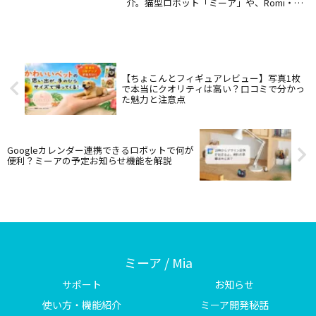
介。猫型ロボット「ミーア」や、Romi・
LOVOT・Cozmoなど、子どもの言葉と感性
を育む人気ロボットの魅力を徹底解説！
【ちょこんとフィギュアレビュー】写真1枚
で本当にクオリティは高い？口コミで分かっ
た魅力と注意点
Googleカレンダー連携できるロボットで何が
便利？ミーアの予定お知らせ機能を解説
ミーア / Mia
サポート
お知らせ
使い方・機能紹介
ミーア開発秘話