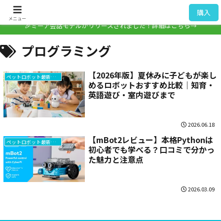
ミーア / Mia
購入
メニュー
🎉ミーア会話モデルがリリースされました！詳細はこちら→
プログラミング
【2026年版】夏休みに子どもが楽し
ペットロボット最新情報
めるロボットおすすめ比較｜知育・
英語遊び・室内遊びまで
2026.06.18
【mBot2レビュー】本格Pythonは
ペットロボット最新情報
初心者でも学べる？口コミで分かっ
た魅力と注意点
2026.03.09