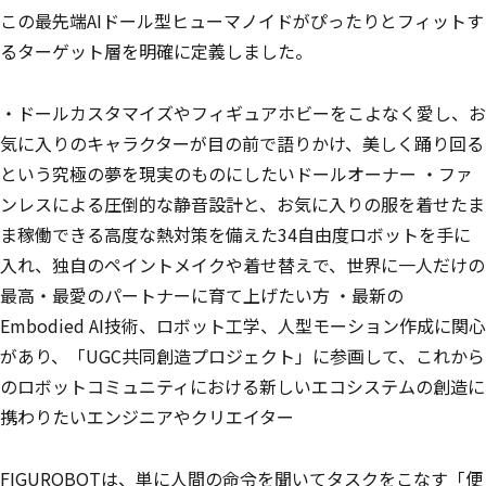
この最先端AIドール型ヒューマノイドがぴったりとフィットす
るターゲット層を明確に定義しました。
・ドールカスタマイズやフィギュアホビーをこよなく愛し、お
気に入りのキャラクターが目の前で語りかけ、美しく踊り回る
という究極の夢を現実のものにしたいドールオーナー ・ファ
ンレスによる圧倒的な静音設計と、お気に入りの服を着せたま
ま稼働できる高度な熱対策を備えた34自由度ロボットを手に
入れ、独自のペイントメイクや着せ替えで、世界に一人だけの
最高・最愛のパートナーに育て上げたい方 ・最新の
Embodied AI技術、ロボット工学、人型モーション作成に関心
があり、「UGC共同創造プロジェクト」に参画して、これから
のロボットコミュニティにおける新しいエコシステムの創造に
携わりたいエンジニアやクリエイター
FIGUROBOTは、単に人間の命令を聞いてタスクをこなす「便