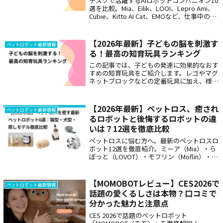
デスクで活躍するAIロボットコンパニオン10
選を比較。Mia、Eilik、LOOI、Lepro Ami、
Cubie、Kitto AI Cat、EMOなど、仕事中の癒
しや気分転換に使いやすい卓上AI相棒の特
徴、価格、選び方、注意点、月額費用やプラ
イバシー確認まで、2026年版としてわかりや
【2026年最新】子どもの脳を刺激す
ペットロボット最新情報
すく解説します。
る！最高の知育玩具ランキング
この記事では、子どもの発達に効果的なおす
すめの知育玩具をご紹介します。レゴやマグ
ネットブロックなどの定番玩具に加え、様々
な目の表情で方言を話すペット型ロボットも
人気を集めています。遊びながら学べる知育
玩具で、お子さまの成長をサポートしましょ
【2026年最新】ペットロス、癒され
ペットロボット最新情報
う。
るロボットと後悔するロボットの違
いは？12選を徹底比較
ペットロスに悩む方へ。最新のペットロスロ
ボット12選を徹底紹介。ミーア（Mia）・ら
ぼっと（LOVOT）・モフリン（Moflin）・ア
イボ（aibo）・nicobo・Romi・Eilik・Bocco
emo・RoBoHoN・emo・Ropet（ロペッ
ト）などのペットロボットの特徴や価格、お
【MOMOBOTレビュー】CES2026で
ペットロボット最新情報
すすめ層などをわかりやすく解説します。
話題の愛くるしさは本物？口コミで
分かった魅力と注意点
CES 2026で話題のペットロボット