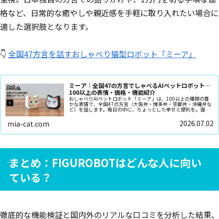
格など、日常的な癒やしや親近感を手軽に取り入れたい場合に
適した選択肢となります。
👇
全国47方言を話すおしゃべり猫型ロボット「ミーア」
ミーア｜全国47の方言でしゃべるAIペットロボット—
100以上の表情・価格・機能紹介
おしゃべりAIペットロボット「ミーア」は、100以上の種類の豊
かな表情で、全国47の方言（大阪弁・博多弁・京都弁・沖縄弁な
ど）を話します。毎日の中に、ちょっとした幸せと便利を。誕生
日や記念日のプレゼントにピッタリです
2026.07.02
mia-cat.com
まとめ：FIGUROBOTはどんな人に向い
ている？
徹底的な機能検証と国内外のリアルな口コミを分析した結果、