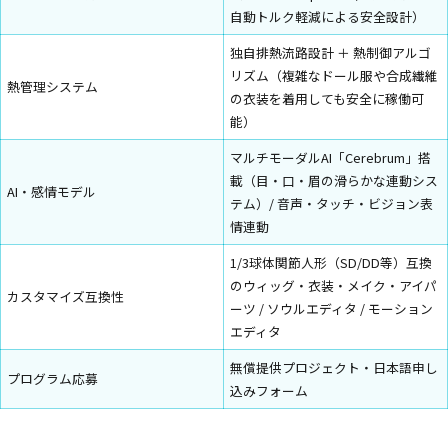
自動トルク軽減による安全設計）
独自排熱流路設計 ＋ 熱制御アルゴ
リズム（複雑なドール服や合成繊維
熱管理システム
の衣装を着用しても安全に稼働可
能）
マルチモーダルAI「Cerebrum」搭
載（目・口・眉の滑らかな連動シス
AI・感情モデル
テム）/ 音声・タッチ・ビジョン表
情連動
1/3球体関節人形（SD/DD等）互換
のウィッグ・衣装・メイク・アイパ
カスタマイズ互換性
ーツ / ソウルエディタ / モーション
エディタ
無償提供プロジェクト・日本語申し
プログラム応募
込みフォーム