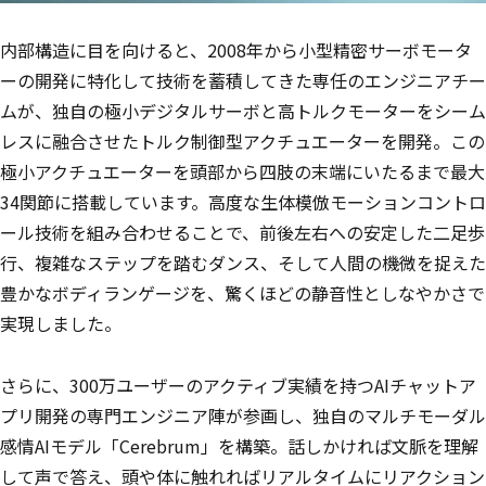
内部構造に目を向けると、2008年から小型精密サーボモータ
ーの開発に特化して技術を蓄積してきた専任のエンジニアチー
ムが、独自の極小デジタルサーボと高トルクモーターをシーム
レスに融合させたトルク制御型アクチュエーターを開発。この
極小アクチュエーターを頭部から四肢の末端にいたるまで最大
34関節に搭載しています。高度な生体模倣モーションコントロ
ール技術を組み合わせることで、前後左右への安定した二足歩
行、複雑なステップを踏むダンス、そして人間の機微を捉えた
豊かなボディランゲージを、驚くほどの静音性としなやかさで
実現しました。
さらに、300万ユーザーのアクティブ実績を持つAIチャットア
プリ開発の専門エンジニア陣が参画し、独自のマルチモーダル
感情AIモデル「Cerebrum」を構築。話しかければ文脈を理解
して声で答え、頭や体に触れればリアルタイムにリアクション