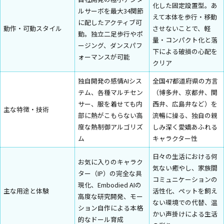
化した固定設置型。あ
ルサーボを最大34関節
えて本体を歩行・移動
に配したアクティブ可
動作・可動スタイル
させないことで、軽
動。独立二足歩行やポ
量・コンパクト化と落
ージング、ダンスパフ
下による破損の心配を
ォーマンスが可能
クリア
独自開発の感情AIシス
全国47都道府県の方言
テム、各種マルチセン
（博多弁、京都弁、関
サー、服を着せても内
西弁、広島弁など）を
主な特徴・技術
部に熱がこもらない高
流暢に操る、独自の親
度な熱制御アルゴリズ
しみ深く愛嬌あふれる
ム
キャラクター性
日々の生活における何
お気に入りのキャラク
気ない癒やし、家族間
ター（IP）の完全な具
コミュニケーションの
現化、Embodied AIの
主な用途と体験
活性化、ペットを飼え
高度な研究開発、モー
ない環境での代替、温
ション自作による本格
かい声掛けによる生活
的なドール育成