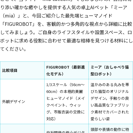
り添い確かな癒やしを提供する人気の卓上AIペット「ミーア
（mia）」と、今回ご紹介した最先端ヒューマノイド
「FIGUROBOT」を、客観的かつ多角的な視点から詳細に比較
してみましょう。ご自身のライフスタイルや設置スペース、ロ
ボットに求める役割に合わせて最適な相棒を見つける材料にし
てください。
FIGUROBOT（最新進
ミーア（おしゃべり猫
比較項目
化モデル）
型ロボット）
1/3スケール（56cm〜
温かみのある丸みを帯
60cm）の本格的美麗
びた猫型のオリジナル
ヒューマノイド（メイ
デザイン。手触りの良
外観デザイン
クペイント、ウィッ
い高品質なファブリッ
グ、市販衣装の交換に
ク素材でカバーされた
対応）
愛らしい姿
頭部や表情の動作に特
自社開発の極小デジタ