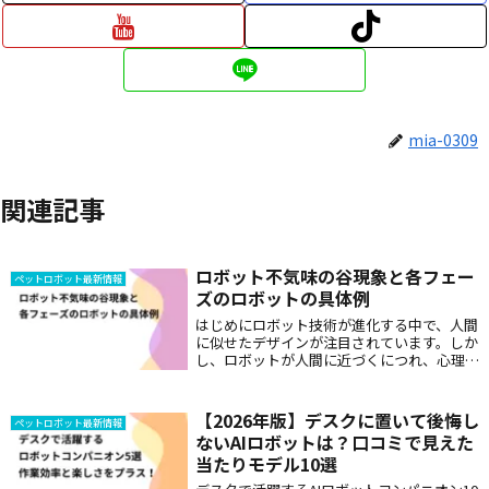
mia-0309
関連記事
ロボット不気味の谷現象と各フェー
ペットロボット最新情報
ズのロボットの具体例
はじめにロボット技術が進化する中で、人間
に似せたデザインが注目されています。しか
し、ロボットが人間に近づくにつれ、心理的
な違和感や不快感を覚える「不気味の谷現
象」が発生することがあります。この現象は
1970年に日本のロボット工学者・森政弘に...
【2026年版】デスクに置いて後悔し
ペットロボット最新情報
ないAIロボットは？口コミで見えた
当たりモデル10選