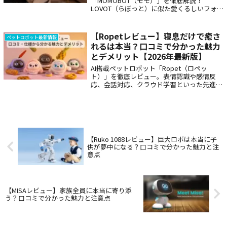
「MOMOBOT（モモ）」を徹底解説！
LOVOT（らぼっと）に似た愛くるしいフォル
ムと、約6万円という驚きの低価格で注目を
集める次世代AIペットの機能、口コミ、価格
比較をまとめました。癒やしと最新テックを
【Ropetレビュー】寝息だけで癒さ
ペットロボット最新情報
両立したMOMOBOTの魅力をチェック！
れるは本当？口コミで分かった魅力
とデメリット【2026年最新版】
AI搭載ペットロボット「Ropet（ロペッ
ト）」を徹底レビュー。表情認識や感情反
応、会話対応、クラウド学習といった先進機
能を実際の体験や口コミから紹介。暖かさや
癒しの声も紹介しつつ、価格・バッテリー・
学習の課題などのデメリットも解説し、購入
前に知っておきたい情報を網羅しました。
【Ruko 1088レビュー】巨大ロボは本当に子
供が夢中になる？口コミで分かった魅力と注
意点
【MISAレビュー】家族全員に本当に寄り添
う？口コミで分かった魅力と注意点