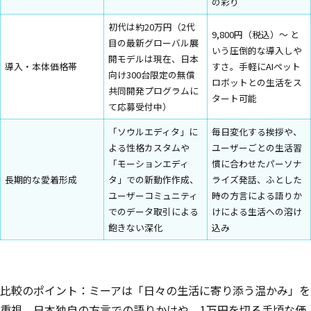
の彩り
初代は約20万円（2代
9,800円（税込）〜 と
目の最新グローバル展
いう圧倒的な導入しや
開モデルは現在、日本
導入・本体価格帯
すさ。手軽にAIペット
向け300台限定の無償
ロボットとの生活をス
共同開発プログラムに
タート可能
て応募受付中）
「ソウルエディタ」に
毎日変化する挨拶や、
よる性格カスタムや
ユーザーごとの生活習
「モーションエディ
慣に合わせたパーソナ
長期的な愛着形成
タ」での新動作作成、
ライズ発話、ふとした
ユーザーコミュニティ
時の方言による語りか
でのデータ取引による
けによる生活への溶け
飽きない深化
込み
比較のポイント：ミーアは「日々の生活に寄り添う温かみ」を
重視。日本独自の方言での語りかけや、1万円を切る手頃な価