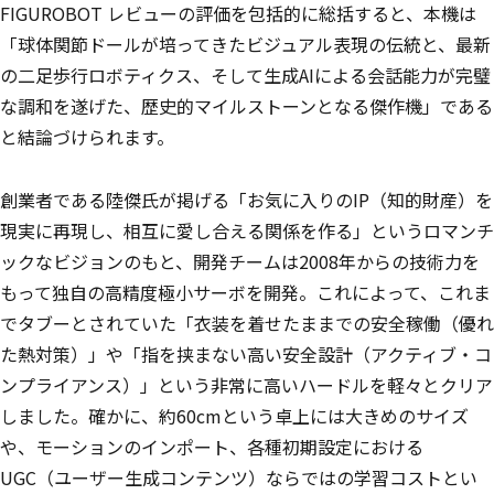
FIGUROBOT レビューの評価を包括的に総括すると、本機は
「球体関節ドールが培ってきたビジュアル表現の伝統と、最新
の二足歩行ロボティクス、そして生成AIによる会話能力が完璧
な調和を遂げた、歴史的マイルストーンとなる傑作機」である
と結論づけられます。
創業者である陸傑氏が掲げる「お気に入りのIP（知的財産）を
現実に再現し、相互に愛し合える関係を作る」というロマンチ
ックなビジョンのもと、開発チームは2008年からの技術力を
もって独自の高精度極小サーボを開発。これによって、これま
でタブーとされていた「衣装を着せたままでの安全稼働（優れ
た熱対策）」や「指を挟まない高い安全設計（アクティブ・コ
ンプライアンス）」という非常に高いハードルを軽々とクリア
しました。確かに、約60cmという卓上には大きめのサイズ
や、モーションのインポート、各種初期設定における
UGC（ユーザー生成コンテンツ）ならではの学習コストとい