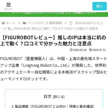
ミーア / Mia
購入
メニュー
🎉ミーア会話モデルがリリースされました！詳細はこちら→
ホーム
ペットロボット最新情報
【FIGUROBOTレビュ
ー】推しのIPは本当に机の上で動く？口コミで分かった魅力と注意点
【FIGUROBOTレビュー】推しのIPは本当に机の
上で動く？口コミで分かった魅力と注意点
2026.05.18
2026.07.13
FIGUROBOT（霊童機器人）は、中国・上海の最先端スタート
アップ企業「Lingtong Robot Co., Ltd.」が開発した、世界初
のアクチュエーター自社開発による本格派デスクトップ型AIヒ
ューマノイドロボットです。
目次
製品概要（FIGUROBOTとは何か：特徴と基本構造）