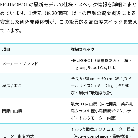
FIGUROBOTの最新モデルの仕様・スペック情報を詳細にまと
めています。1億元（約20億円）以上の巨額の資金調達による
安定した研究開発体制が、この驚異的な高密度スペックを支え
ています。
項目
詳細スペック
FIGUROBOT（霊童機器人 / 上海・
メーカー・ブランド
Lingtong Robot Co., Ltd.）
全長 約 56 cm 〜 60 cm（約 1/3 ド
身長 / 重さ
ールサイズ）/ 約 1.2 kg（持ち運
び・展示に最適な設計）
最大 34 自由度（自社開発：業界最
関節自由度
高クラスの極小高精度デジタルサー
ボ・トルクモーター内蔵）
トルク制御型アクチュエーター搭載
モーター制御方式
（Active compliance / 衝突検知・