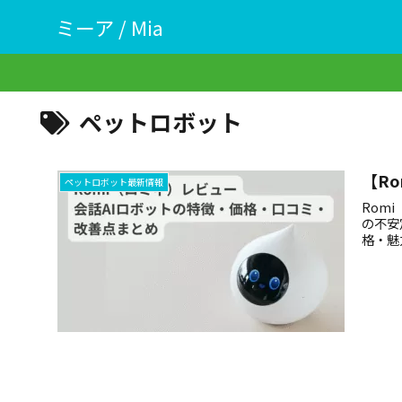
ミーア / Mia
ペットロボット
【R
ペットロボット最新情報
Rom
の不安
格・魅