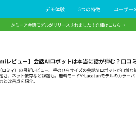
デモ体験
5つの特徴
ユーザー
🎉ミーア会話モデルがリリースされました！詳細はこちら→
omiレビュー】会話AIロボットは本当に話が弾む？口コ
i（ロミィ）の最新レビュー。手のひらサイズの会話AIロボットが自然
定さ、ネット依存など課題も。無料モードやLacatanモデルのカラ
力と改善点を紹介。